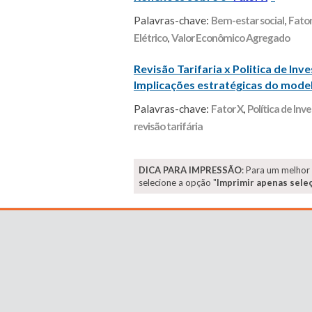
Palavras-chave:
Bem-estar social
,
Fator
Elétrico
,
Valor Econômico Agregado
Revisão Tarifaria x Politica de In
Implicações estratégicas do mode
Palavras-chave:
Fator X
,
Política de Inve
revisão tarifária
DICA PARA IMPRESSÃO
: Para um melhor
selecione a opção "
Imprimir apenas sele