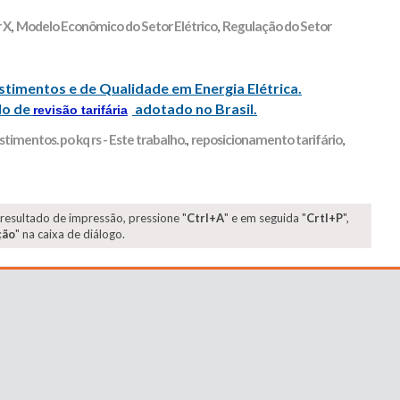
 X
,
Modelo Econômico do Setor Elétrico
,
Regulação do Setor
vestimentos e de Qualidade em Energia Elétrica.
lo de
adotado no Brasil.
revisão tarifária
stimentos. po kq rs - Este trabalho.
,
reposicionamento tarifário
,
 resultado de impressão, pressione "
Ctrl+A
" e em seguida "
Crtl+P
",
ção
" na caixa de diálogo.