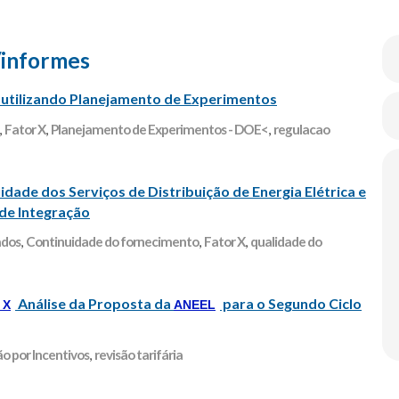
/informes
utilizando Planejamento de Experimentos
,
Fator X
,
Planejamento de Experimentos - DOE<
,
regulacao
dade dos Serviços de Distribuição de Energia Elétrica e
 de Integração
ados
,
Continuidade do fornecimento
,
Fator X
,
qualidade do
Análise da Proposta da
para o Segundo Ciclo
 X
ANEEL
o por Incentivos
,
revisão tarifária