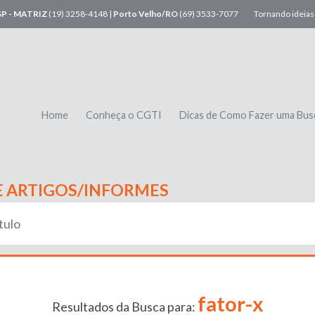
SP - MATRIZ
(19) 3258-4148 |
Porto Velho/RO
(69) 3533-7077
Tornando ideias 
Home
Conheça o CGTI
Dicas de Como Fazer uma Bus
E ARTIGOS/INFORMES
fator-x
Resultados da Busca para: