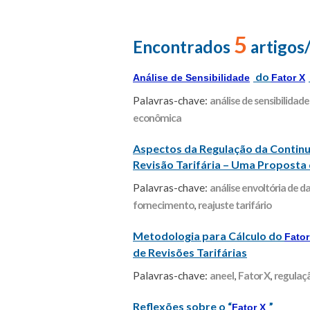
5
Encontrados
artigos
do
Análise de Sensibilidade
Fator X
Palavras-chave:
análise de sensibilidade
econômica
Aspectos da Regulação da Continui
Revisão Tarifária – Uma Proposta
Palavras-chave:
análise envoltória de d
fornecimento
,
reajuste tarifário
Metodologia para Cálculo do
Fator
de Revisões Tarifárias
Palavras-chave:
aneel
,
Fator X
,
regulaçã
Reflexões sobre o “
”
Fator X