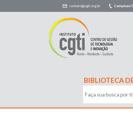
contato@cgti.org.br
Campinas/
BIBLIOTECA D