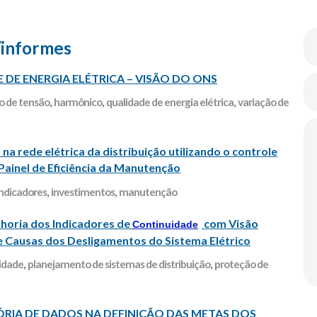
/informes
E ENERGIA ELÉTRICA – VISÃO DO ONS
o de tensão
,
harmônico
,
qualidade de energia elétrica
,
variação de
a rede elétrica da distribuição utilizando o controle
Painel de Eficiência da Manutenção
indicadores
,
investimentos
,
manutenção
horia dos Indicadores de
com Visão
Continuidade
e Causas dos Desligamentos do Sistema Elétrico
idade
,
planejamento de sistemas de distribuição
,
proteção de
ÓRIA DE DADOS NA DEFINIÇÃO DAS METAS DOS