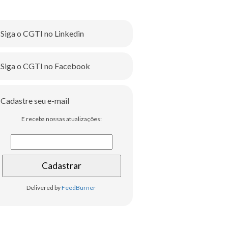
Siga o CGTI no Linkedin
Siga o CGTI no Facebook
Cadastre seu e-mail
E receba nossas atualizações:
Delivered by
FeedBurner