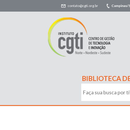
contato@cgti.org.br
Campinas/
BIBLIOTECA D