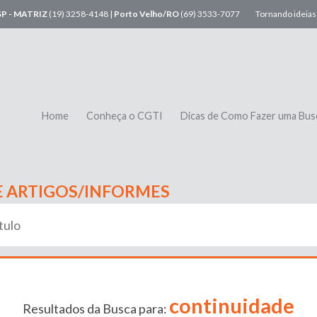
SP - MATRIZ
(19) 3258-4148 |
Porto Velho/RO
(69) 3533-7077
Tornando ideias 
Home
Conheça o CGTI
Dicas de Como Fazer uma Bus
E ARTIGOS/INFORMES
continuidade
Resultados da Busca para: