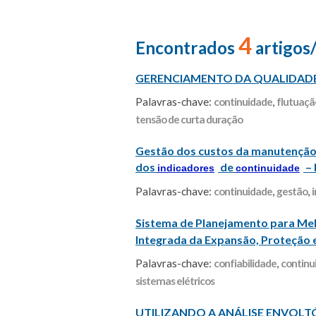
4
Encontrados
artigos
GERENCIAMENTO DA QUALIDADE D
Palavras-chave:
continuidade
,
flutuaçã
tensão de curta duração
Gestão dos custos da manutenção n
dos
de
– 
indicadores
continuidade
Palavras-chave:
continuidade
,
gestão
,
Sistema de Planejamento para Mel
Integrada da Expansão, Proteção 
Palavras-chave:
confiabilidade
,
continu
sistemas elétricos
UTILIZANDO A ANÁLISE ENVOLT