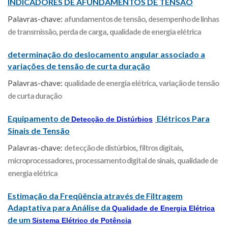
INDICADORES DE AFUNDAMENTOS DE TENSÃO
Palavras-chave:
afundamentos de tensão
,
desempenho de linhas
de transmissão
,
perda de carga
,
qualidade de energia elétrica
determinação do deslocamento angular associado a
variações de tensão de curta duração
Palavras-chave:
qualidade de energia elétrica
,
variação de tensão
de curta duração
Equipamento de
Elétricos Para
Detecção de Distúrbios
Sinais de Tensão
Palavras-chave:
detecção de distúrbios
,
filtros digitais
,
microprocessadores
,
processamento digital de sinais
,
qualidade de
energia elétrica
Estimação da Freqüência através de Filtragem
Adaptativa para Análise da
Qualidade de Energia Elétrica
de um
Sistema Elétrico de Potência