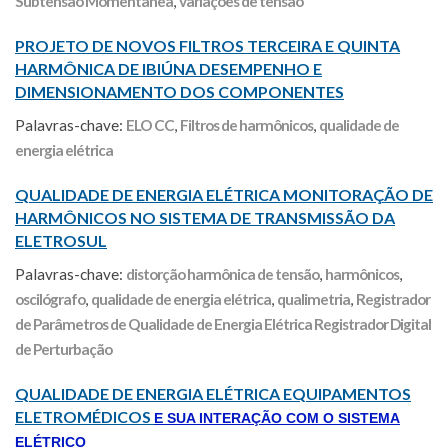
Subtensão Momentânea
,
variações de tensão
PROJETO DE NOVOS FILTROS TERCEIRA E QUINTA
HARMÔNICA DE IBIÚNA DESEMPENHO E
DIMENSIONAMENTO DOS COMPONENTES
Palavras-chave:
ELO CC
,
Filtros de harmônicos
,
qualidade de
energia elétrica
QUALIDADE DE ENERGIA ELÉTRICA MONITORAÇÃO DE
HARMÔNICOS NO SISTEMA DE TRANSMISSÃO DA
ELETROSUL
Palavras-chave:
distorção harmônica de tensão
,
harmônicos
,
oscilógrafo
,
qualidade de energia elétrica
,
qualimetria
,
Registrador
de Parâmetros de Qualidade de Energia Elétrica Registrador Digital
de Perturbação
QUALIDADE DE ENERGIA ELÉTRICA EQUIPAMENTOS
ELETROMÉDICOS
E SUA INTERAÇÃO COM O SISTEMA
ELÉTRICO