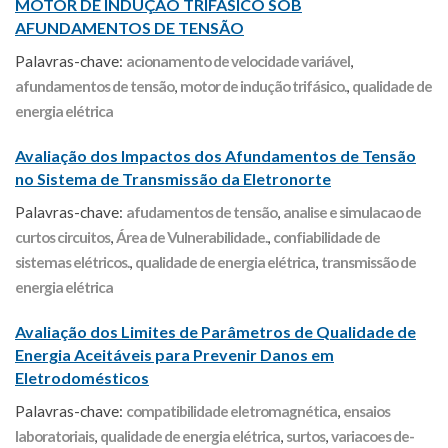
MOTOR DE INDUÇÃO TRIFÁSICO SOB
AFUNDAMENTOS DE TENSÃO
Palavras-chave:
acionamento de velocidade variável
,
afundamentos de tensão
,
motor de indução trifásico.
,
qualidade de
energia elétrica
Avaliação dos Impactos dos Afundamentos de Tensão
no Sistema de Transmissão da Eletronorte
Palavras-chave:
afudamentos de tensão
,
analise e simulacao de
curtos circuitos
,
Área de Vulnerabilidade.
,
confiabilidade de
sistemas elétricos.
,
qualidade de energia elétrica
,
transmissão de
energia elétrica
Avaliação dos Limites de Parâmetros de Qualidade de
Energia Aceitáveis para Prevenir Danos em
Eletrodomésticos
Palavras-chave:
compatibilidade eletromagnética
,
ensaios
laboratoriais
,
qualidade de energia elétrica
,
surtos
,
variacoes de-