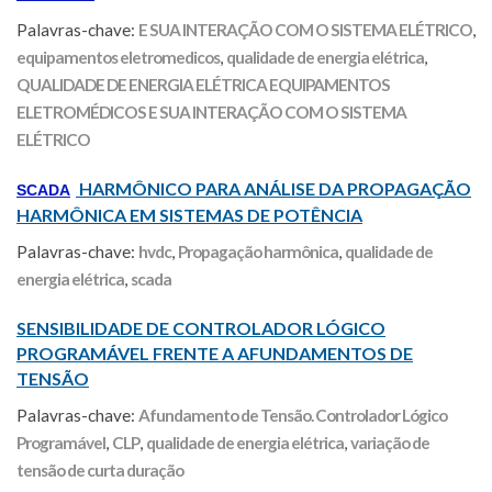
Palavras-chave:
E SUA INTERAÇÃO COM O SISTEMA ELÉTRICO
,
equipamentos eletromedicos
,
qualidade de energia elétrica
,
QUALIDADE DE ENERGIA ELÉTRICA EQUIPAMENTOS
ELETROMÉDICOS E SUA INTERAÇÃO COM O SISTEMA
ELÉTRICO
HARMÔNICO PARA ANÁLISE DA PROPAGAÇÃO
SCADA
HARMÔNICA EM SISTEMAS DE POTÊNCIA
Palavras-chave:
hvdc
,
Propagação harmônica
,
qualidade de
energia elétrica
,
scada
SENSIBILIDADE DE CONTROLADOR LÓGICO
PROGRAMÁVEL FRENTE A AFUNDAMENTOS DE
TENSÃO
Palavras-chave:
Afundamento de Tensão. Controlador Lógico
Programável
,
CLP
,
qualidade de energia elétrica
,
variação de
tensão de curta duração