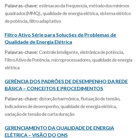
Palavras-chave:
estimacao da frequencia
,
método dos mínimos
quadrados (MMQ).
,
qualidade de energia elétrica
,
sistema elétrico
de potência
,
ﬁltro adaptativo
Filtro Ativo Série para Soluções de Problemas de
Qualidade de Energia Elétrica
Palavras-chave:
Controle Inteligente
,
eletrônica de potência
,
Filtro Ativo de Potência
,
microprocessadores
,
qualidade de energia
elétrica
GERÊNCIA DOS PADRÕES DE DESEMPENHO DA REDE
BÁSICA – CONCEITOS E PROCEDIMENTOS
Palavras-chave:
distorção harmônica
,
flutuação de tensão
,
Indicadores de desempenho
,
qualidade de energia elétrica
,
variação de tensão de curta duração
GERENCIAMENTO DA QUALIDADE DE ENERGIA
ELÉTRICA – VISÃO DO ONS