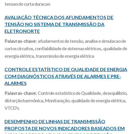
tensao de curta duracao
AVALIAÇÃO TÉCNICA DOS AFUNDAMENTOS DE
TENSÃO NO SISTEMA DE TRANSMISSÃO DA
ELETRONORTE
Palavras-chave:
afudamentos de tensão
,
analise e simulacao de
curtos circuitos
,
confiabilidade de sistemas elétricos.
,
qualidade de
energia elétrica
,
transmissão de energia elétrica
CONTROLE ESTATÍSTICO DE QUALIDADE DE ENERGIA
COM DIAGNÓSTICOS ATRAVÉS DE ALARMES E PRE-
ALARMES
Palavras-chave:
Controle estatístico de Qualidade
,
desequilíbrio
,
distorção harmônica
,
Monitoração
,
qualidade de energia elétrica
,
VTCD's.
DESEMPENHO DE LINHAS DE TRANSMISSÃO
PROPOSTA DE NOVOS INDICADORES BASEADOS EM