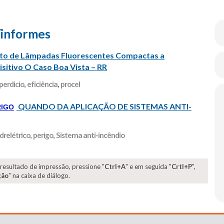
/informes
nto de Lâmpadas Fluorescentes Compactas a
isitivo O Caso Boa Vista – RR
perdicio
,
eficiência
,
procel
QUANDO DA APLICAÇÃO DE SISTEMAS ANTI-
RIGO
drelétrico
,
perigo
,
Sistema anti-incêndio
 resultado de impressão, pressione "
Ctrl+A
" e em seguida "
Crtl+P
",
ção
" na caixa de diálogo.