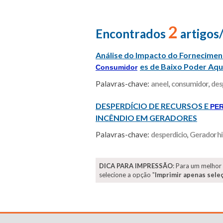
2
Encontrados
artigos
Análise do Impacto do Fornecime
es de Baixo Poder Aqu
Consumidor
Palavras-chave:
aneel
,
consumidor
,
des
DESPERDÍCIO DE RECURSOS E
PE
INCÊNDIO EM GERADORES
Palavras-chave:
desperdicio
,
Gerador hi
DICA PARA IMPRESSÃO
: Para um melhor
selecione a opção "
Imprimir apenas sele