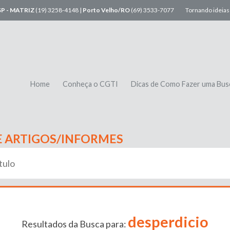
SP - MATRIZ
(19) 3258-4148 |
Porto Velho/RO
(69) 3533-7077
Tornando ideias 
Home
Conheça o CGTI
Dicas de Como Fazer uma Bus
E ARTIGOS/INFORMES
desperdicio
Resultados da Busca para: