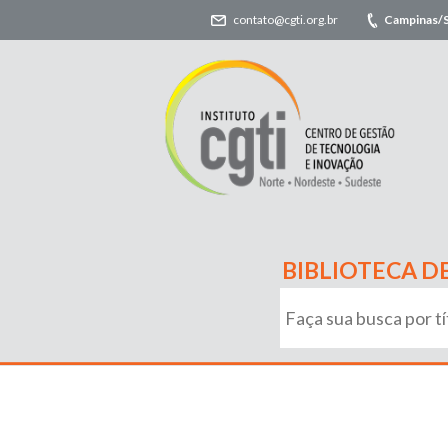
contato@cgti.org.br
Campinas/
BIBLIOTECA D