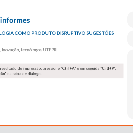
/informes
OLOGIA COMO PRODUTO DISRUPTIVO SUGESTÕES
,
inovação
,
tecnólogos
,
UTFPR
 resultado de impressão, pressione "
Ctrl+A
" e em seguida "
Crtl+P
",
ção
" na caixa de diálogo.