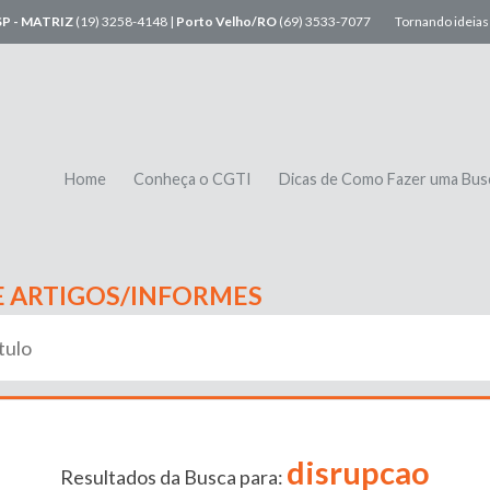
SP - MATRIZ
(19) 3258-4148 |
Porto Velho/RO
(69) 3533-7077
Tornando ideias 
Home
Conheça o CGTI
Dicas de Como Fazer uma Bus
E ARTIGOS/INFORMES
disrupcao
Resultados da Busca para: