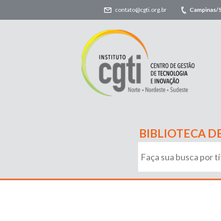
contato@cgti.org.br
Campinas/
BIBLIOTECA D