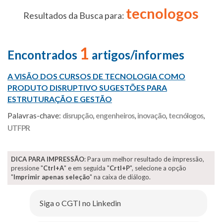
tecnologos
Resultados da Busca para:
1
Encontrados
artigos/informes
A VISÃO DOS CURSOS DE TECNOLOGIA COMO
PRODUTO DISRUPTIVO SUGESTÕES PARA
ESTRUTURAÇÃO E GESTÃO
Palavras-chave:
disrupção
,
engenheiros
,
inovação
,
tecnólogos
,
UTFPR
DICA PARA IMPRESSÃO
: Para um melhor resultado de impressão,
pressione "
Ctrl+A
" e em seguida "
Crtl+P
", selecione a opção
"
Imprimir apenas seleção
" na caixa de diálogo.
Siga o CGTI no Linkedin