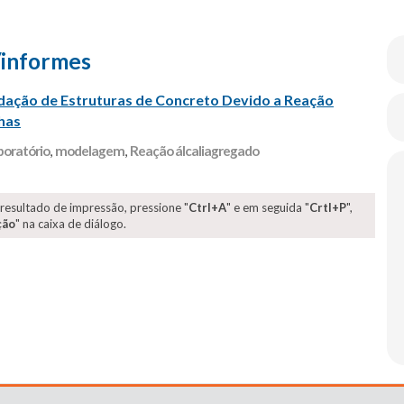
/informes
dação de Estruturas de Concreto Devido a Reação
has
boratório
,
modelagem
,
Reação álcaliagregado
 resultado de impressão, pressione "
Ctrl+A
" e em seguida "
Crtl+P
",
ção
" na caixa de diálogo.