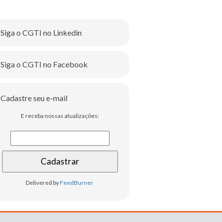
Siga o CGTI no Linkedin
Siga o CGTI no Facebook
Cadastre seu e-mail
E receba nossas atualizações:
Delivered by
FeedBurner