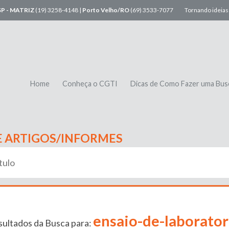
SP - MATRIZ
(19) 3258-4148 |
Porto Velho/RO
(69) 3533-7077
Tornando ideias 
Home
Conheça o CGTI
Dicas de Como Fazer uma Bus
E ARTIGOS/INFORMES
ensaio-de-laborator
ultados da Busca para: