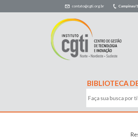
contato@cgti.org.br
Campinas/
BIBLIOTECA D
Res