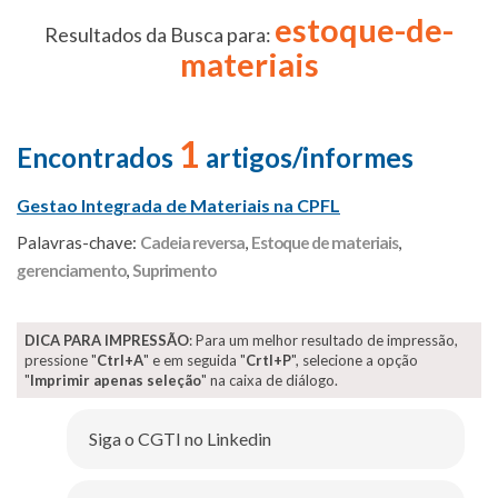
estoque-de-
Resultados da Busca para:
materiais
1
Encontrados
artigos/informes
Gestao Integrada de Materiais na CPFL
Palavras-chave:
Cadeia reversa
,
Estoque de materiais
,
gerenciamento
,
Suprimento
DICA PARA IMPRESSÃO
: Para um melhor resultado de impressão,
pressione "
Ctrl+A
" e em seguida "
Crtl+P
", selecione a opção
"
Imprimir apenas seleção
" na caixa de diálogo.
Siga o CGTI no Linkedin