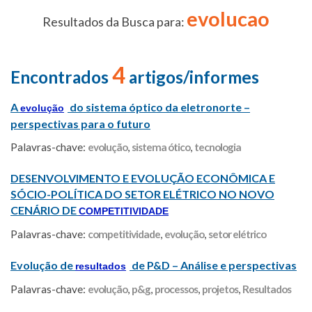
evolucao
Resultados da Busca para:
4
Encontrados
artigos/informes
A
do sistema óptico da eletronorte –
evolução
perspectivas para o futuro
Palavras-chave:
evolução
,
sistema ótico
,
tecnologia
DESENVOLVIMENTO E EVOLUÇÃO ECONÔMICA E
SÓCIO-POLÍTICA DO SETOR ELÉTRICO NO NOVO
CENÁRIO DE
COMPETITIVIDADE
Palavras-chave:
competitividade
,
evolução
,
setor elétrico
Evolução de
de P&D – Análise e perspectivas
resultados
Palavras-chave:
evolução
,
p&g
,
processos
,
projetos
,
Resultados