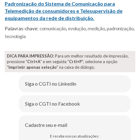
Padronização do Sistema de Comunicação para
Telemedição de consumidores e Telesupervisão de
equipamentos da rede de distribuição.
Palavras-chave:
comunicação
,
evolução
,
medição
,
padronização
,
tecnologia
DICA PARA IMPRESSÃO
: Para um melhor resultado de impressão,
pressione "
Ctrl+A
" e em seguida "
Crtl+P
", selecione a opção
"
Imprimir apenas seleção
" na caixa de diálogo.
Siga o CGTI no Linkedin
Siga o CGTI no Facebook
Cadastre seu e-mail
E receba nossas atualizações: