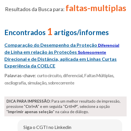
faltas-multiplas
Resultados da Busca para:
1
Encontrados
artigos/informes
Comparação do Desempenho da Proteção
Diferencial
de Linha em relação às Proteções
Sobrecorrente
Direcional e de Distância, aplicada em Linhas Curtas
Experiência da COELCE
Palavras-chave:
curto circuito
,
diferencial
,
Faltas Múltiplas
,
oscilografia
,
simulação
,
sobrecorrente
DICA PARA IMPRESSÃO
: Para um melhor resultado de impressão,
pressione "
Ctrl+A
" e em seguida "
Crtl+P
", selecione a opção
"
Imprimir apenas seleção
" na caixa de diálogo.
Siga o CGTI no Linkedin