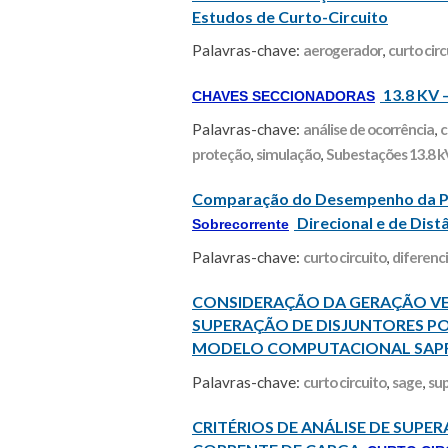
Estudos de Curto-Circuito
Palavras-chave:
aerogerador
,
curto circ
13.8 KV
CHAVES SECCIONADORAS
Palavras-chave:
análise de ocorrência
,
c
proteção
,
simulação
,
Subestações 13.8 kV
Comparação do Desempenho da Pr
Direcional e de Dist
Sobrecorrente
Palavras-chave:
curto circuito
,
diferenci
CONSIDERAÇÃO DA GERAÇÃO VE
SUPERAÇÃO DE DISJUNTORES P
MODELO COMPUTACIONAL SAPR
Palavras-chave:
curto circuito
,
sage
,
su
CRITÉRIOS DE ANÁLISE DE SUP