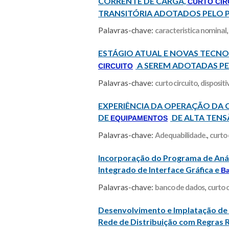
CORRENTE DE CARGA,
CURTO CIR
TRANSITÓRIA ADOTADOS PELO
Palavras-chave:
caracteristica nominal
ESTÁGIO ATUAL E NOVAS TECNO
A SEREM ADOTADAS P
CIRCUITO
Palavras-chave:
curto circuito
,
dispositi
EXPERIÊNCIA DA OPERAÇÃO DA 
DE
DE ALTA TEN
EQUIPAMENTOS
Palavras-chave:
Adequabilidade.
,
curto 
Incorporação do Programa de Ana
Integrado de Interface Gráfica e
B
Palavras-chave:
banco de dados
,
curto c
Desenvolvimento e Implatação 
Rede de Distribuição com Regras 