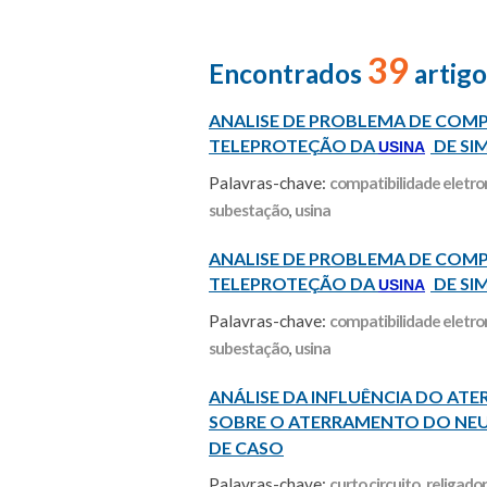
39
Encontrados
artigo
ANALISE DE PROBLEMA DE COMP
TELEPROTEÇÃO DA
DE SI
USINA
Palavras-chave:
compatibilidade eletr
subestação
,
usina
ANALISE DE PROBLEMA DE COMP
TELEPROTEÇÃO DA
DE SI
USINA
Palavras-chave:
compatibilidade eletr
subestação
,
usina
ANÁLISE DA INFLUÊNCIA DO A
SOBRE O ATERRAMENTO DO NE
DE CASO
Palavras-chave:
curto circuito
,
religador