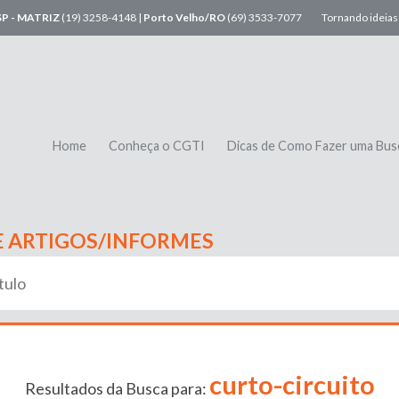
SP - MATRIZ
(19) 3258-4148 |
Porto Velho/RO
(69) 3533-7077
Tornando ideias 
Home
Conheça o CGTI
Dicas de Como Fazer uma Bus
E ARTIGOS/INFORMES
curto-circuito
Resultados da Busca para: