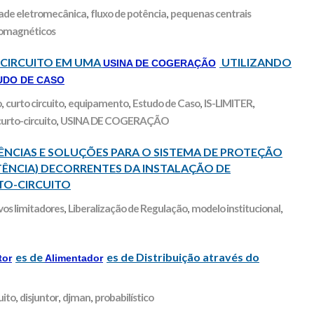
dade eletromecânica
,
fluxo de potência
,
pequenas centrais
tromagnéticos
CIRCUITO EM UMA
UTILIZANDO
USINA DE COGERAÇÃO
UDO DE CASO
o
,
curto circuito
,
equipamento
,
Estudo de Caso
,
IS-LIMITER
,
curto-circuito
,
USINA DE COGERAÇÃO
̂NCIAS E SOLUÇÕES PARA O SISTEMA DE PROTEÇÃO
TÊNCIA) DECORRENTES DA INSTALAÇÃO DE
TO-CIRCUITO
vos limitadores
,
Liberalização de Regulação
,
modelo institucional
,
es de
es de Distribuição através do
tor
Alimentador
uito
,
disjuntor
,
djman
,
probabilístico