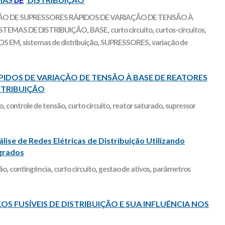
DE
ÃO DE SUPRESSORES RÁPIDOS DE VARIAÇÃO DE TENSÃO À
STEMAS DE DISTRIBUIÇÃO
,
BASE
,
curto circuito
,
curtos-circuitos
,
OS EM
,
sistemas de distribuição
,
SUPRESSORES
,
variação de
PIDOS DE VARIAÇÃO DE TENSÃO À BASE DE REATORES
STRIBUIÇÃO
o
,
controle de tensão
,
curto circuito
,
reator saturado
,
supressor
ise de Redes Elétricas de Distribuição Utilizando
egrados
ão
,
contingência
,
curto circuito
,
gestao de ativos
,
parâmetros
OS FUSÍVEIS DE DISTRIBUIÇÃO E SUA INFLUÊNCIA NOS