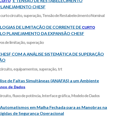
E TENSÃO DE RESTABELECIMENTO
CUITO
 PLANEJAMENTO CHESF
,
curto circuito
,
superação
,
Tensão de Restabelecimento Nominal
LOGIAS DE LIMITAÇÃO DE CORRENTE DE
CURTO
ELO PLANEJAMENTO DA EXPANSÃO CHESF
vos de limitação
,
superação
CHESF COM A ANÁLISE SISTEMÁTICA DE SUPERAÇÃO
SÃO
circuito
,
equipamentos
,
superação
,
trt
́lise de Faltas Simultâneas (ANAFAS) a um Ambiente
anco de Dados
ircuito
,
fluxo de potência
,
Interface gráfica
,
Modelo de Dados
de Automatismos em Malha Fechada para as Manobras na
Rígidas de Segurança Operacional