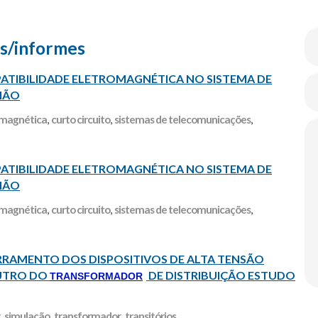
s/informes
ATIBILIDADE ELETROMAGNÉTICA NO SISTEMA DE
MÃO
omagnética
,
curto circuito
,
sistemas de telecomunicações
,
ATIBILIDADE ELETROMAGNÉTICA NO SISTEMA DE
MÃO
omagnética
,
curto circuito
,
sistemas de telecomunicações
,
TERRAMENTO DOS DISPOSITIVOS DE ALTA TENSÃO
UTRO DO
DE DISTRIBUIÇÃO ESTUDO
TRANSFORMADOR
,
simulação
,
transformador
,
transitórios