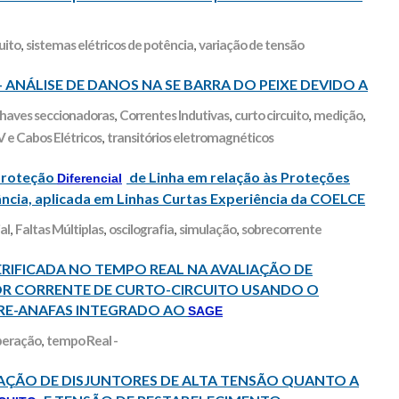
uito
,
sistemas elétricos de potência
,
variação de tensão
 – ANÁLISE DE DANOS NA SE BARRA DO PEIXE DEVIDO A
haves seccionadoras
,
Correntes Indutivas
,
curto circuito
,
medição
,
 e Cabos Elétricos
,
transitórios eletromagnéticos
oteção
de Linha em relação às Proteções
Diferencial
ância, aplicada em Linhas Curtas Experiência da COELCE
al
,
Faltas Múltiplas
,
oscilografia
,
simulação
,
sobrecorrente
RIFICADA NO TEMPO REAL NA AVALIAÇÃO DE
OR CORRENTE DE CURTO-CIRCUITO USANDO O
E-ANAFAS INTEGRADO AO
SAGE
peração
,
tempo Real -
ERAÇÃO DE DISJUNTORES DE ALTA TENSÃO QUANTO A