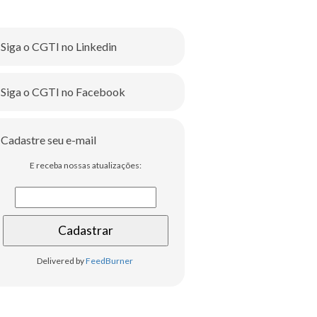
Siga o CGTI no Linkedin
Siga o CGTI no Facebook
Cadastre seu e-mail
E receba nossas atualizações:
Delivered by
FeedBurner