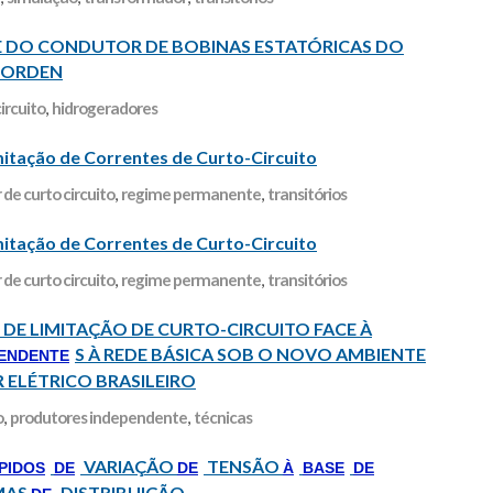
O E DO CONDUTOR DE BOBINAS ESTATÓRICAS DO
 BORDEN
ircuito
,
hidrogeradores
mitação de Correntes de Curto-Circuito
 de curto circuito
,
regime permanente
,
transitórios
mitação de Correntes de Curto-Circuito
 de curto circuito
,
regime permanente
,
transitórios
DE LIMITAÇÃO DE CURTO-CIRCUITO FACE À
S À REDE BÁSICA SOB O NOVO AMBIENTE
ENDENTE
ELÉTRICO BRASILEIRO
o
,
produtores independente
,
técnicas
VARIAÇÃO
TENSÃO
PIDOS
DE
DE
À
BASE
DE
MAS
DISTRIBUIÇÃO