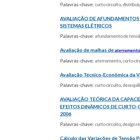
Palavras-chave:
curto circuito
,
distribui
AVALIAÇÃO DE AFUNDAMENTOS
SISTEMAS ELÉTRICOS
Palavras-chave:
afundamento de tens
Avaliação de malhas de
aterrament
Palavras-chave:
aterramento
,
curto cir
Avaliação Técnico-Econômica da V
Palavras-chave:
curto circuito
,
desequilí
AVALIAÇÃO TEÓRICA DA CAPAC
EFEITOS DINÂMICOS DE CURTO-CI
2006
Palavras-chave:
curto circuito
,
design r
Cálculo das Variações de Tensão P