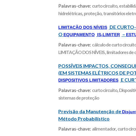
Palavras-chave:
curto circuito
,
estabili
hidrelétricas
,
proteção
,
transitórios ele
DE CURTO-
LIMITAÇÃO DOS NÍVEIS
O
–
EQUIPAMENTO
IS-LIMITER
EST
Palavras-chave:
cálculo de curto circuit
LIMITAÇÃO DOS NÍVEIS
,
limitadores de 
POSSÍVEIS IMPACTOS, CONSEQUE
(EM SISTEMAS ELÉTRICOS DE PO
E CUR
DISPOSITIVOS LIMITADORES
Palavras-chave:
curto circuito
,
Dispositi
sistemas de proteção
Previsão da Manutenção de
Disjun
Método Probabilístico
Palavras-chave:
alimentador
,
curto circ