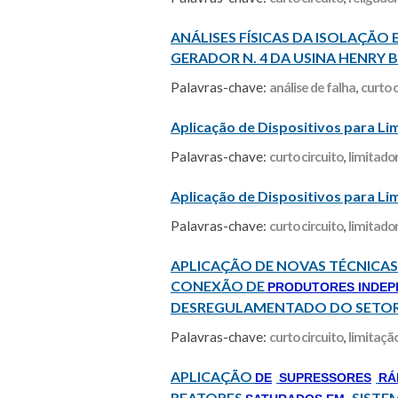
ANÁLISES FÍSICAS DA ISOLAÇÃ
GERADOR N. 4 DA USINA HENRY
Palavras-chave:
análise de falha
,
curto c
Aplicação de Dispositivos para Li
Palavras-chave:
curto circuito
,
limitador
Aplicação de Dispositivos para Li
Palavras-chave:
curto circuito
,
limitador
APLICAÇÃO DE NOVAS TÉCNICAS 
CONEXÃO DE
PRODUTORES INDEP
DESREGULAMENTADO DO SETOR 
Palavras-chave:
curto circuito
,
limitaçã
APLICAÇÃO
DE
SUPRESSORES
RÁ
REATORES
SISTE