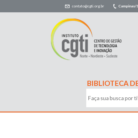
contato@cgti.org.br
Campinas/
BIBLIOTECA D