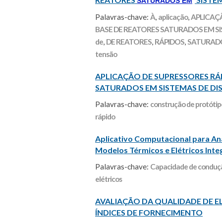
SATURADOS EM
Palavras-chave:
À
,
aplicação
,
APLICAÇ
BASE DE REATORES SATURADOS EM SI
de
,
DE REATORES
,
RÁPIDOS
,
SATURAD
tensão
APLICAÇÃO DE SUPRESSORES RÁ
SATURADOS EM SISTEMAS DE DI
Palavras-chave:
construção de protótip
rápido
Aplicativo Computacional para Anál
Modelos Térmicos e Elétricos Int
Palavras-chave:
Capacidade de conduç
elétricos
AVALIAÇÃO DA QUALIDADE DE EL
ÍNDICES DE FORNECIMENTO