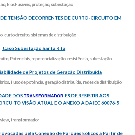
ção
,
Elos Fusíveis
,
proteção
,
subestação
 DE TENSÃO DECORRENTES DE CURTO-CIRCUITO EM
ão
,
curto circuito
,
sistemas de distribuição
Caso Subestação Santa Rita
o
cuito
,
Potenciais
,
repotencialização
,
resistência
,
subestação
iabilidade de Projetos de Geração Distribuída
brios
,
fluxo de potência
,
geração distribuída
,
redes de distribuição
IDADE DOS
ES DE RESISTIR AOS
TRANSFORMADOR
RCUITO VISÃO ATUAL E O ANEXO A DA IEC 60076-5
eview
,
transformador
rovocadas pela Conexão de Parques Eólicos a Partir de