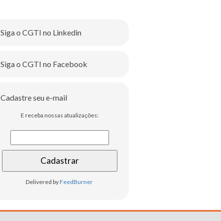
Siga o CGTI no Linkedin
Siga o CGTI no Facebook
Cadastre seu e-mail
E receba nossas atualizações:
Delivered by
FeedBurner