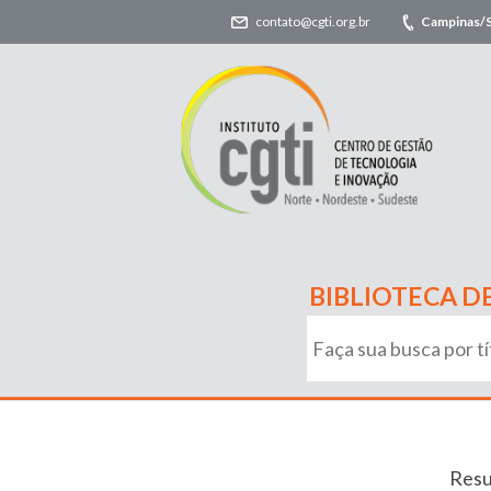
contato@cgti.org.br
Campinas/
BIBLIOTECA D
Resu