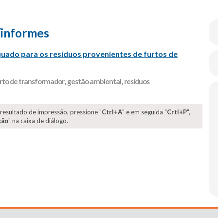
/informes
do para os resíduos provenientes de furtos de
rto de transformador
,
gestão ambiental
,
resíduos
 resultado de impressão, pressione "
Ctrl+A
" e em seguida "
Crtl+P
",
ção
" na caixa de diálogo.