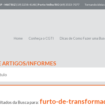
SP - MATRIZ
(19) 3258-4148 |
Porto Velho/RO
(69) 3533-7077
Tornando ideias 
Home
Conheça o CGTI
Dicas de Como Fazer uma Bus
E ARTIGOS/INFORMES
furto-de-transforma
ltados da Busca para: