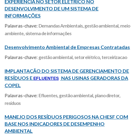
EXPERIÊNCIA NO SETOR ELÉTRICO NO
DESENVOLVIMENTO DE UM SISTEMA DE
INFORMAÇÕES
Palavras-chave:
Demandas Ambientais
,
gestão ambiental
,
meio
ambiente
,
sistema de informações
Desenvolvimento Ambiental de Empresas Contratadas
Palavras-chave:
gestão ambiental
,
setor elétrico
,
terceirizacao
IMPLANTAÇÃO DO SISTEMA DE GERENCIAMENTO DE
RESÍDUOS E
NAS USINAS GERADORAS DA
EFLUENTES
COPEL
Palavras-chave:
Efluentes
,
gestão ambiental
,
plano diretor
,
resíduos
MANEJO DOS RESÍDUOS PERIGOSOS NA CHESF COM
BASE NOS INDICADORES DE DESEMPENHO
AMBIENTAL