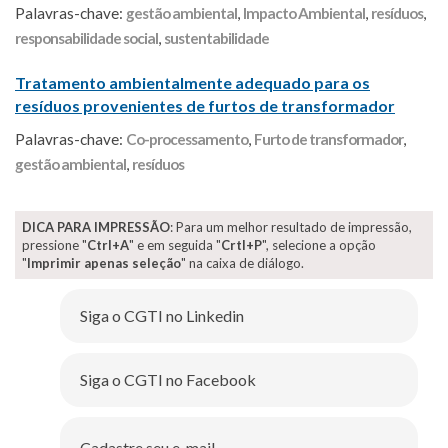
Palavras-chave:
gestão ambiental
,
Impacto Ambiental
,
resíduos
,
responsabilidade social
,
sustentabilidade
Tratamento ambientalmente adequado para os
resíduos provenientes de furtos de transformador
Palavras-chave:
Co-processamento
,
Furto de transformador
,
gestão ambiental
,
resíduos
DICA PARA IMPRESSÃO
: Para um melhor resultado de impressão,
pressione "
Ctrl+A
" e em seguida "
Crtl+P
", selecione a opção
"
Imprimir apenas seleção
" na caixa de diálogo.
Siga o CGTI no Linkedin
Siga o CGTI no Facebook
Cadastre seu e-mail