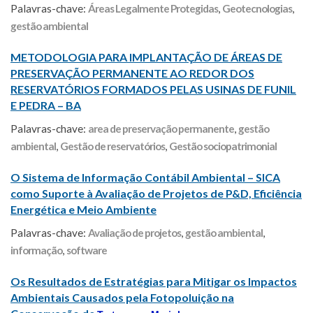
Palavras-chave:
Áreas Legalmente Protegidas
,
Geotecnologias
,
gestão ambiental
METODOLOGIA PARA IMPLANTAÇÃO DE ÁREAS DE
PRESERVAÇÃO PERMANENTE AO REDOR DOS
RESERVATÓRIOS FORMADOS PELAS USINAS DE FUNIL
E PEDRA – BA
Palavras-chave:
area de preservação permanente
,
gestão
ambiental
,
Gestão de reservatórios
,
Gestão sociopatrimonial
O Sistema de Informação Contábil Ambiental – SICA
como Suporte à Avaliação de Projetos de P&D, Eficiência
Energética e Meio Ambiente
Palavras-chave:
Avaliação de projetos
,
gestão ambiental
,
informação
,
software
Os Resultados de Estratégias para Mitigar os Impactos
Ambientais Causados pela Fotopoluição na