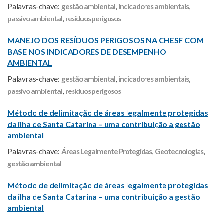
Palavras-chave:
gestão ambiental
,
indicadores ambientais
,
passivo ambiental
,
resíduos perigosos
MANEJO DOS RESÍDUOS PERIGOSOS NA CHESF COM
BASE NOS INDICADORES DE DESEMPENHO
AMBIENTAL
Palavras-chave:
gestão ambiental
,
indicadores ambientais
,
passivo ambiental
,
resíduos perigosos
Método de delimitação de áreas legalmente protegidas
da ilha de Santa Catarina – uma contribuição a gestão
ambiental
Palavras-chave:
Áreas Legalmente Protegidas
,
Geotecnologias
,
gestão ambiental
Método de delimitação de áreas legalmente protegidas
da ilha de Santa Catarina – uma contribuição a gestão
ambiental