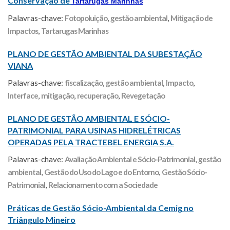
Conservação de
Tartarugas Marinhas
Palavras-chave:
Fotopoluição
,
gestão ambiental
,
Mitigação de
Impactos
,
Tartarugas Marinhas
PLANO DE GESTÃO AMBIENTAL DA SUBESTAÇÃO
VIANA
Palavras-chave:
fiscalização
,
gestão ambiental
,
Impacto
,
Interface
,
mitigação
,
recuperação
,
Revegetação
PLANO DE GESTÃO AMBIENTAL E SÓCIO-
PATRIMONIAL PARA USINAS HIDRELÉTRICAS
OPERADAS PELA TRACTEBEL ENERGIA S.A.
Palavras-chave:
Avaliação Ambiental e Sócio-Patrimonial
,
gestão
ambiental
,
Gestão do Uso do Lago e do Entorno
,
Gestão Sócio-
Patrimonial
,
Relacionamento com a Sociedade
Práticas de Gestão Sócio-Ambiental da Cemig no
Triângulo Mineiro