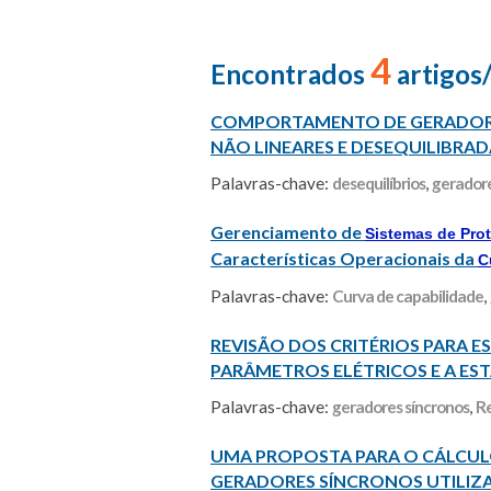
4
Encontrados
artigos
COMPORTAMENTO DE GERADORES
NÃO LINEARES E DESEQUILIBRA
Palavras-chave:
desequilíbrios
,
geradore
Gerenciamento de
Sistemas de Pro
Características Operacionais da
C
Palavras-chave:
Curva de capabilidade
,
REVISÃO DOS CRITÉRIOS PARA E
PARÂMETROS ELÉTRICOS E A EST
Palavras-chave:
geradores síncronos
,
Re
UMA PROPOSTA PARA O CÁLCUL
GERADORES SÍNCRONOS UTILIZ