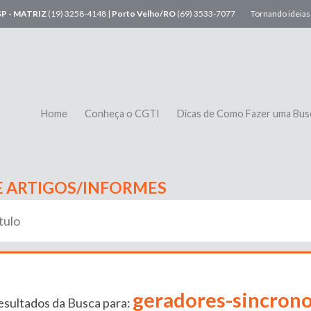
SP - MATRIZ
(19) 3258-4148 |
Porto Velho/RO
(69) 3533-7077
Tornando ideias 
Home
Conheça o CGTI
Dicas de Como Fazer uma Bus
E ARTIGOS/INFORMES
geradores-sincron
esultados da Busca para: