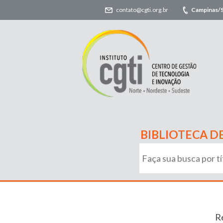
contato@cgti.org.br
Campinas/
BIBLIOTECA D
R