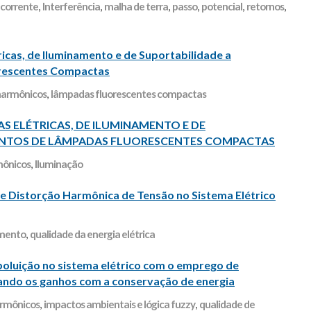
 corrente
,
Interferência
,
malha de terra
,
passo
,
potencial
,
retornos
,
́tricas, de Iluminamento e de Suportabilidade a
rescentes Compactas
harmônicos
,
lâmpadas fluorescentes compactas
S ELÉTRICAS, DE ILUMINAMENTO E DE
ENTOS DE LÂMPADAS FLUORESCENTES COMPACTAS
ônicos
,
Iluminação
de Distorção Harmônica de Tensão no Sistema Elétrico
mento
,
qualidade da energia elétrica
 poluição no sistema elétrico com o emprego de
ndo os ganhos com a conservação de energia
rmônicos
,
impactos ambientais e lógica fuzzy
,
qualidade de