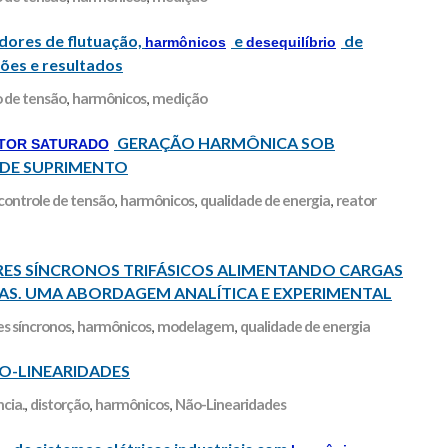
dores de flutuação,
e
de
harmônicos
desequilíbrio
ões e resultados
 de tensão
,
harmônicos
,
medição
GERAÇÃO HARMÔNICA SOB
TOR SATURADO
IS DE SUPRIMENTO
controle de tensão
,
harmônicos
,
qualidade de energia
,
reator
 SÍNCRONOS TRIFÁSICOS ALIMENTANDO CARGAS
DAS. UMA ABORDAGEM ANALÍTICA E EXPERIMENTAL
s síncronos
,
harmônicos
,
modelagem
,
qualidade de energia
O-LINEARIDADES
cia.
,
distorção
,
harmônicos
,
Não-Linearidades