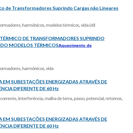
o de Transformadores Suprindo Cargas não Lineares
formadores
,
harmônicos
,
modelos térmicos
,
vida útil
TÉRMICO DE TRANSFORMADORES SUPRINDO
ANDO MODELOS TÉRMICOS
Aquecimento de
formadores
,
harmônicos
,
vida
A EM SUBESTAÇÕES ENERGIZADAS ATRAVÉS DE
̂NCIA DIFERENTE DE 60 Hz
 corrente
,
Interferência
,
malha de terra
,
passo
,
potencial
,
retornos
,
A EM SUBESTAÇÕES ENERGIZADAS ATRAVÉS DE
̂NCIA DIFERENTE DE 60 Hz