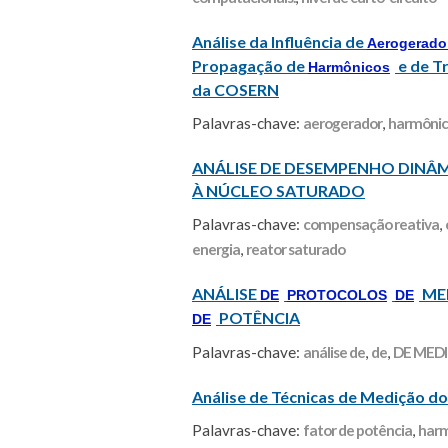
Análise da Influência de
Aerogerado
Propagação de
e de Tr
Harmônicos
da COSERN
Palavras-chave:
aerogerador
,
harmônic
ANÁLISE DE DESEMPENHO DINÂ
À NÚCLEO SATURADO
Palavras-chave:
compensação reativa
,
energia
,
reator saturado
ANÁLISE
ME
DE
PROTOCOLOS
DE
POTÊNCIA
DE
Palavras-chave:
análise de
,
de
,
DE MED
Análise de Técnicas de Medição 
Palavras-chave:
fator de potência
,
harm