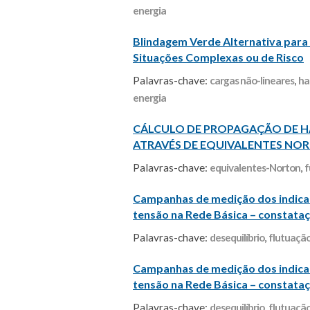
energia
Blindagem Verde Alternativa para 
Situações Complexas ou de Risco
Palavras-chave:
cargas não-lineares
,
ha
energia
CÁLCULO DE PROPAGAÇÃO DE 
ATRAVÉS DE EQUIVALENTES NO
Palavras-chave:
equivalentes-Norton
,
f
Campanhas de medição dos indicado
tensão na Rede Básica – constatac
Palavras-chave:
desequilíbrio
,
flutuação
Campanhas de medição dos indicado
tensão na Rede Básica – constatac
Palavras-chave:
desequilíbrio
,
flutuação