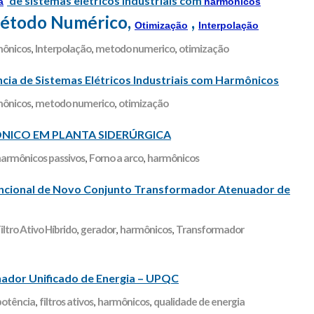
de sistemas elétricos industriais com
a
harmônicos
Método Numérico,
,
Otimização
Interpolação
ônicos
,
Interpolação
,
metodo numerico
,
otimização
ncia de Sistemas Elétricos Industriais com Harmônicos
ônicos
,
metodo numerico
,
otimização
NICO EM PLANTA SIDERÚRGICA
 harmônicos passivos
,
Forno a arco
,
harmônicos
ncional de Novo Conjunto Transformador Atenuador de
iltro Ativo Híbrido
,
gerador
,
harmônicos
,
Transformador
ador Unificado de Energia – UPQC
potência
,
filtros ativos
,
harmônicos
,
qualidade de energia