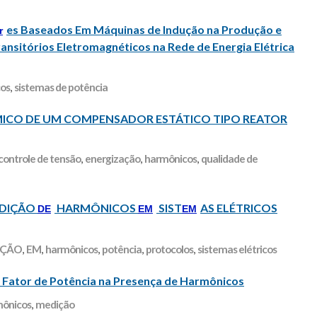
es Baseados Em Máquinas de Indução na Produção e
r
ansitórios Eletromagnéticos na Rede de Energia Elétrica
os
,
sistemas de potência
MICO DE UM COMPENSADOR ESTÁTICO TIPO REATOR
controle de tensão
,
energização
,
harmônicos
,
qualidade de
DIÇÃO
HARMÔNICOS
SIST
AS ELÉTRICOS
DE
EM
EM
IÇÃO
,
EM
,
harmônicos
,
potência
,
protocolos
,
sistemas elétricos
do Fator de Potência na Presença de Harmônicos
ônicos
,
medição