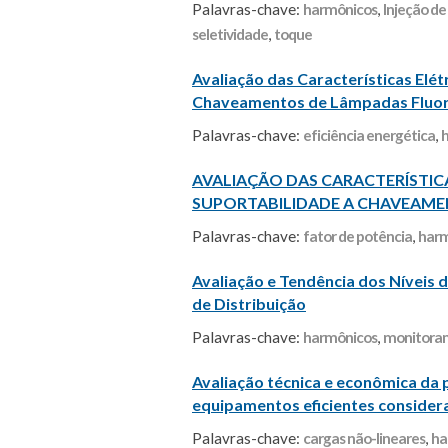
Palavras-chave:
harmônicos
,
Injeção de
seletividade
,
toque
Avaliação das Características Ele
Chaveamentos de Lâmpadas Fluo
Palavras-chave:
eficiência energética
,
AVALIAÇÃO DAS CARACTERÍSTICA
SUPORTABILIDADE A CHAVEAM
Palavras-chave:
fator de potência
,
harm
Avaliação e Tendência dos Níveis 
de Distribuição
Palavras-chave:
harmônicos
,
monitora
Avaliação técnica e econômica da
equipamentos eficientes considera
Palavras-chave:
cargas não-lineares
,
ha