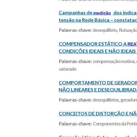
Campanhas de
dos indica
medição
tensão na Rede Básica – constataç
Palavras-chave:
desequilíbrio
,
flutuação
COMPENSADOR ESTÁTICO A
REA
CONDIÇÕES IDEAIS E NÃO IDEA
Palavras-chave:
compensação reativa
,
saturado
COMPORTAMENTO DE GERADORES
NÃO LINEARES E DESEQUILIBRA
Palavras-chave:
desequilíbrios
,
geradore
CONCEITOS DE DISTORÇÃO E NÃ
Palavras-chave:
Componentes da Potên