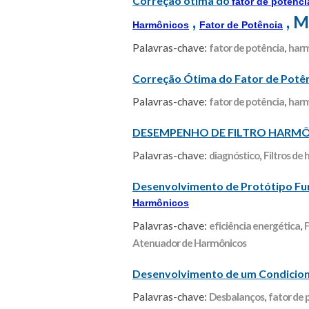
Correção òtima do
fator de potênci
,
, 
Harmônicos
Fator de Potência
Palavras-chave:
fator de potência
,
harm
Correção Ótima do Fator de Potê
Palavras-chave:
fator de potência
,
harm
DESEMPENHO DE FILTRO HARMÔ
Palavras-chave:
diagnóstico
,
Filtros de
Desenvolvimento de Protótipo Fu
Harmônicos
Palavras-chave:
eficiência energética
,
F
Atenuador de Harmônicos
Desenvolvimento de um Condicion
Palavras-chave:
Desbalanços
,
fator de 