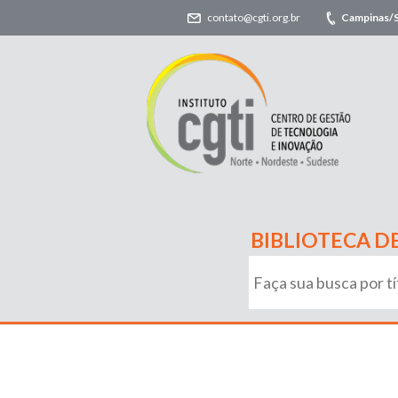
contato@cgti.org.br
Campinas/
BIBLIOTECA D