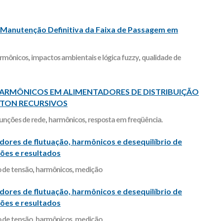
Manutenção Definitiva da Faixa de Passagem em
rmônicos
,
impactos ambientais e lógica fuzzy
,
qualidade de
HARMÔNICOS EM ALIMENTADORES DE DISTRIBUIÇÃO
RTON RECURSIVOS
unções de rede
,
harmônicos
,
resposta em freqüência.
res de flutuação, harmônicos e desequilíbrio de
̧ões e resultados
 de tensão
,
harmônicos
,
medição
res de flutuação, harmônicos e desequilíbrio de
̧ões e resultados
 de tensão
,
harmônicos
,
medição