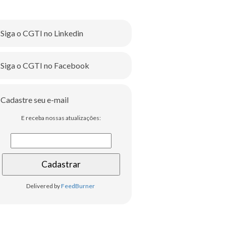
Siga o CGTI no Linkedin
Siga o CGTI no Facebook
Cadastre seu e-mail
E receba nossas atualizações:
Delivered by
FeedBurner