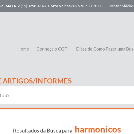
SP - MATRIZ
(19) 3258-4148 |
Porto Velho/RO
(69) 3533-7077
Tornando ideias 
Home
Conheça o CGTI
Dicas de Como Fazer uma Bus
E ARTIGOS/INFORMES
harmonicos
Resultados da Busca para: