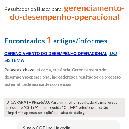
gerenciamento-
Resultados da Busca para:
do-desempenho-operacional
1
Encontrados
artigos/informes
DO
GERENCIAMENTO DO DESEMPENHO OPERACIONAL
SISTEMA
Palavras-chave:
eficácia
,
eficiência
,
Gerenciamento do
desempenho operacional
,
indicadores de resultado e de processo
,
sistemática de análise de ocorrências
DICA PARA IMPRESSÃO
: Para um melhor resultado de impressão,
pressione "
Ctrl+A
" e em seguida "
Crtl+P
", selecione a opção
"
Imprimir apenas seleção
" na caixa de diálogo.
Siga o CGTI no Linkedin