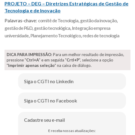
PROJETO – DEG – Diretrizes Estratégicas de Gestão de
Tecnologia e de Inovação
Palavras-chave:
comitê de Tecnologia
,
gestão da inovação
,
gestão de P&D
,
gestão tecnológica
,
Integração empresa
universidade
,
Planejamento Tecnológico
,
redes de tecnologia
DICA PARA IMPRESSÃO
: Para um melhor resultado de impressão,
pressione "
Ctrl+A
" e em seguida "
Crtl+P
", selecione a opção
"
Imprimir apenas seleção
" na caixa de diálogo.
Siga o CGTI no Linkedin
Siga o CGTI no Facebook
Cadastre seu e-mail
E receba nossas atualizações: