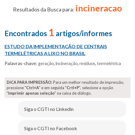
incineracao
Resultados da Busca para:
1
Encontrados
artigos/informes
ESTUDO DA IMPLEMENTAÇÃO DE CENTRAIS
TERMELÉTRICAS A LIXO NO BRASIL
Palavras-chave:
geração
,
Incineração
,
resíduos
,
termelétrica
DICA PARA IMPRESSÃO
: Para um melhor resultado de impressão,
pressione "
Ctrl+A
" e em seguida "
Crtl+P
", selecione a opção
"
Imprimir apenas seleção
" na caixa de diálogo.
Siga o CGTI no Linkedin
Siga o CGTI no Facebook