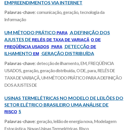
EMPREENDIMENTOS VIA INTERNET
Palavras-chave:
comunicação
,
geração
,
tecnologia da
Informação
UM MÉTODO PRÁTICO
A DEFINIÇÃO DOS
PARA
AJUSTES DE
RELÉS DE TAXA DE VARIAÇÃ
O DE
DETECÇÃ
FREQÜÊNCIA USADOS
PARA
O DE
ILHAMENTO
GERAÇÃO DISTRIBUÍDA
EM
Palavras-chave:
detecção de ilhamento
,
EM
,
FREQÜÊNCIA
USADOS
,
geração
,
geração distribuída
,
O DE
,
para
,
RELÉS DE
TAXA DE VARIAÇÃ
,
UM MÉTODO PRÁTICO PARA A DEFINIÇÃO
DOS AJUSTES DE
USINAS TERMELÉTRICAS NO MODELO DE LEILÕES DO
SETOR ELÉTRICO BRASILEIRO UMA ANÁLISE DE
S
RISCO
Palavras-chave:
geração
,
leilão de energia nova
,
Modelagem
Estocástica
,
Novas Usinas Termelétricas
,
Risco