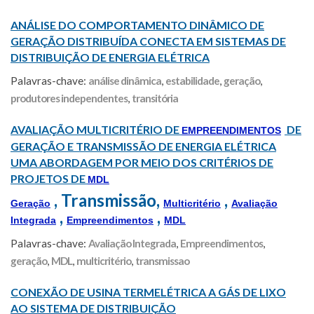
ANÁLISE DO COMPORTAMENTO DINÂMICO DE
GERAÇÃO DISTRIBUÍDA CONECTA EM SISTEMAS DE
DISTRIBUIÇÃO DE ENERGIA ELÉTRICA
Palavras-chave:
análise dinâmica
,
estabilidade
,
geração
,
produtores independentes
,
transitória
AVALIAÇÃO MULTICRITÉRIO DE
DE
EMPREENDIMENTOS
GERAÇÃO E TRANSMISSÃO DE ENERGIA ELÉTRICA
UMA ABORDAGEM POR MEIO DOS CRITÉRIOS DE
PROJETOS DE
MDL
, Transmissão,
,
Geração
Multicritério
Avaliação
,
,
Integrada
Empreendimentos
MDL
Palavras-chave:
Avaliação Integrada
,
Empreendimentos
,
geração
,
MDL
,
multicritério
,
transmissao
CONEXÃO DE USINA TERMELÉTRICA A GÁS DE LIXO
AO SISTEMA DE DISTRIBUIÇÃO