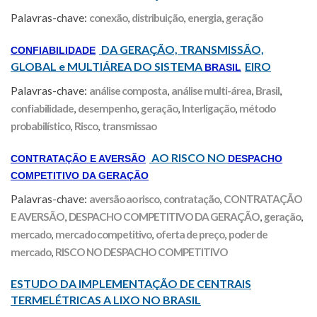
Palavras-chave:
conexão
,
distribuição
,
energia
,
geração
DA GERAÇÃO, TRANSMISSÃO,
CONFIABILIDADE
GLOBAL e MULTIÁREA DO SISTEMA
EIRO
BRASIL
Palavras-chave:
análise composta
,
análise multi-área
,
Brasil
,
confiabilidade
,
desempenho
,
geração
,
Interligação
,
método
probabilístico
,
Risco
,
transmissao
AO RISCO NO
CONTRATAÇÃO E AVERSÃO
DESPACHO
COMPETITIVO DA GERAÇÃO
Palavras-chave:
aversão ao risco
,
contratação
,
CONTRATAÇÃO
E AVERSÃO
,
DESPACHO COMPETITIVO DA GERAÇÃO
,
geração
,
mercado
,
mercado competitivo
,
oferta de preço
,
poder de
mercado
,
RISCO NO DESPACHO COMPETITIVO
ESTUDO DA IMPLEMENTAÇÃO DE CENTRAIS
TERMELÉTRICAS A LIXO NO BRASIL