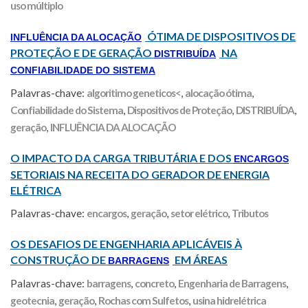
uso múltiplo
ÓTIMA DE DISPOSITIVOS DE
INFLUÊNCIA DA ALOCAÇÃO
PROTEÇÃO E DE GERAÇÃO
NA
DISTRIBUÍDA
CONFIABILIDADE DO SISTEMA
Palavras-chave:
algoritimo geneticos<
,
alocação ótima
,
Confiabilidade do Sistema
,
Dispositivos de Proteção
,
DISTRIBUÍDA
,
geração
,
INFLUÊNCIA DA ALOCAÇÃO
O IMPACTO DA CARGA TRIBUTÁRIA E DOS
ENCARGOS
SETORIAIS NA RECEITA DO GERADOR DE ENERGIA
ELÉTRICA
Palavras-chave:
encargos
,
geração
,
setor elétrico
,
Tributos
OS DESAFIOS DE ENGENHARIA APLICÁVEIS À
CONSTRUÇÃO DE
EM ÁREAS
BARRAGENS
Palavras-chave:
barragens
,
concreto
,
Engenharia de Barragens
,
geotecnia
,
geração
,
Rochas com Sulfetos
,
usina hidrelétrica