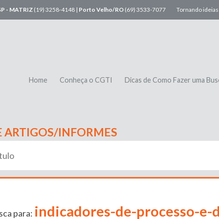
SP - MATRIZ
(19) 3258-4148 |
Porto Velho/RO
(69) 3533-7077
Tornando ideias 
Home
Conheça o CGTI
Dicas de Como Fazer uma Bus
E ARTIGOS/INFORMES
indicadores-de-processo-e-
sca para: