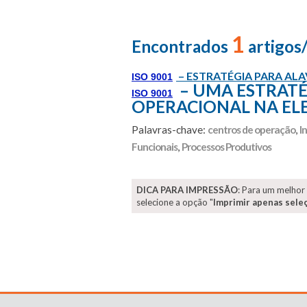
1
Encontrados
artigos
– ESTRATÉGIA PARA A
ISO 9001
– UMA ESTRATÉ
ISO 9001
OPERACIONAL NA E
Palavras-chave:
centros de operação
,
I
Funcionais
,
Processos Produtivos
DICA PARA IMPRESSÃO
: Para um melhor
selecione a opção "
Imprimir apenas sele