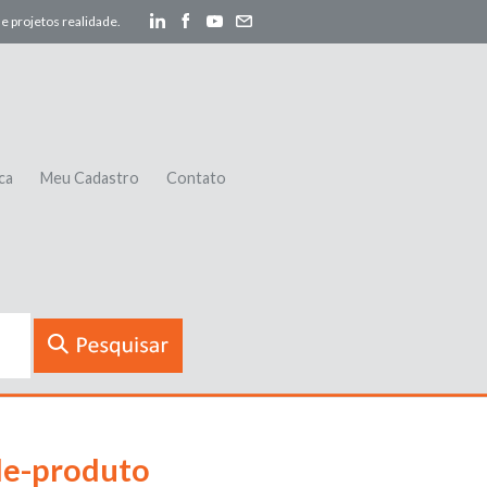
e projetos realidade.
ca
Meu Cadastro
Contato
de-produto