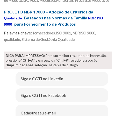
de Produto
,
ISO 9001
,
Processos Funcionais
,
Processos Produtivos
PROJETO NBR 19000 – Adoção de Critérios da
Baseados nas Normas da Família
Qualidade
NBR ISO
para Fornecimento de Produtos
9000
Palavras-chave:
fornecedores
,
ISO 9001
,
NBR ISO 9000
,
qualidade
,
Sistema de Gestão da Qualidade
DICA PARA IMPRESSÃO
: Para um melhor resultado de impressão,
pressione "
Ctrl+A
" e em seguida "
Crtl+P
", selecione a opção
"
Imprimir apenas seleção
" na caixa de diálogo.
Siga o CGTI no Linkedin
Siga o CGTI no Facebook
Cadastre seu e-mail