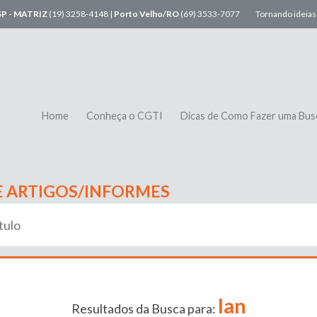
SP - MATRIZ
(19) 3258-4148 |
Porto Velho/RO
(69) 3533-7077
Tornando ideias 
Home
Conheça o CGTI
Dicas de Como Fazer uma Bus
E ARTIGOS/INFORMES
lan
Resultados da Busca para: