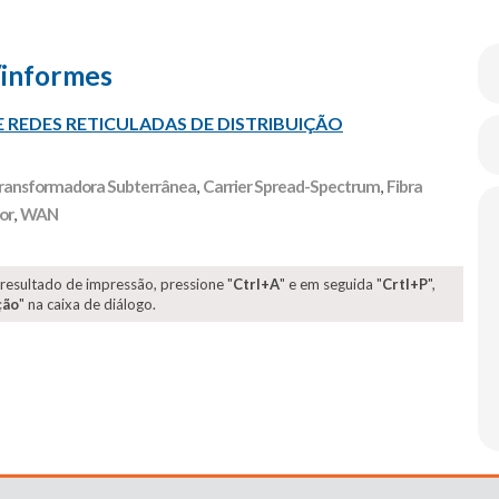
/informes
 REDES RETICULADAS DE DISTRIBUIÇÃO
ransformadora Subterrânea
,
Carrier Spread-Spectrum
,
Fibra
or
,
WAN
 resultado de impressão, pressione "
Ctrl+A
" e em seguida "
Crtl+P
",
ção
" na caixa de diálogo.