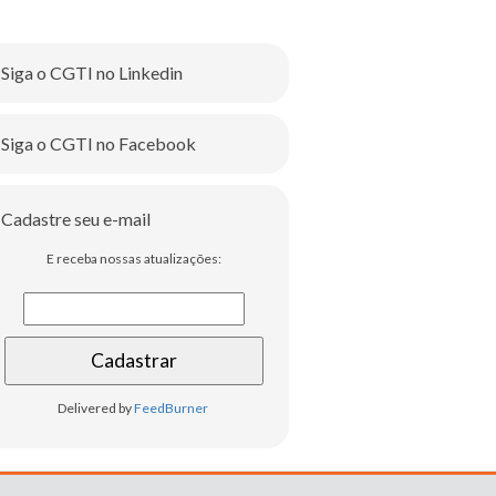
Siga o CGTI no Linkedin
Siga o CGTI no Facebook
Cadastre seu e-mail
E receba nossas atualizações:
Delivered by
FeedBurner