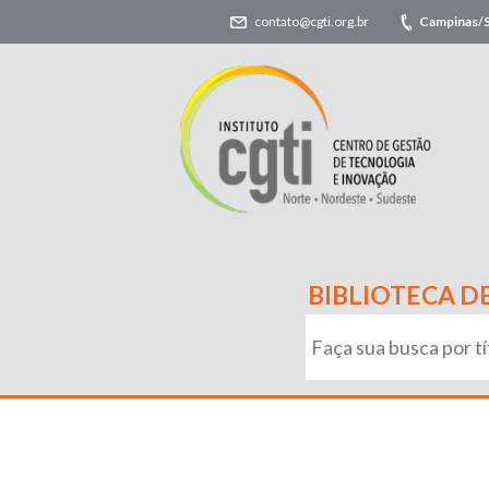
contato@cgti.org.br
Campinas/
BIBLIOTECA D