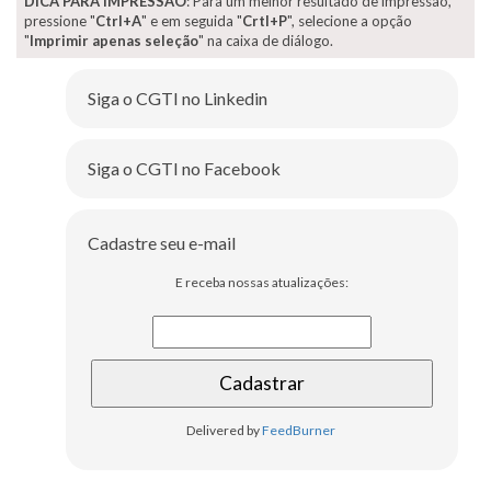
DICA PARA IMPRESSÃO
: Para um melhor resultado de impressão,
pressione "
Ctrl+A
" e em seguida "
Crtl+P
", selecione a opção
"
Imprimir apenas seleção
" na caixa de diálogo.
Siga o CGTI no Linkedin
Siga o CGTI no Facebook
Cadastre seu e-mail
E receba nossas atualizações:
Delivered by
FeedBurner