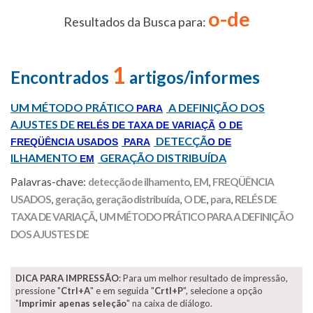
o-de
Resultados da Busca para:
1
Encontrados
artigos/informes
UM MÉTODO PRÁTICO
A DEFINIÇÃO DOS
PARA
AJUSTES DE
RELÉS DE TAXA DE VARIAÇÃ
O DE
DETECÇÃ
FREQÜÊNCIA USADOS
PARA
O DE
ILHAMENTO
GERAÇÃO DISTRIBUÍDA
EM
Palavras-chave:
detecção de ilhamento
,
EM
,
FREQÜÊNCIA
USADOS
,
geração
,
geração distribuída
,
O DE
,
para
,
RELÉS DE
TAXA DE VARIAÇÃ
,
UM MÉTODO PRÁTICO PARA A DEFINIÇÃO
DOS AJUSTES DE
DICA PARA IMPRESSÃO
: Para um melhor resultado de impressão,
pressione "
Ctrl+A
" e em seguida "
Crtl+P
", selecione a opção
"
Imprimir apenas seleção
" na caixa de diálogo.