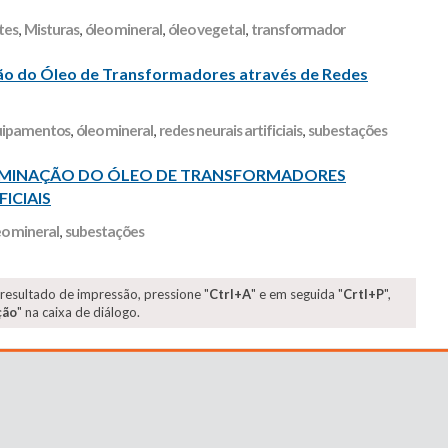
tes
,
Misturas
,
óleo mineral
,
óleo vegetal
,
transformador
ão do Óleo de Transformadores através de Redes
uipamentos
,
óleo mineral
,
redes neurais artificiais
,
subestações
TAMINAÇÃO DO ÓLEO DE TRANSFORMADORES
ICIAIS
eo mineral
,
subestações
 resultado de impressão, pressione "
Ctrl+A
" e em seguida "
Crtl+P
",
ção
" na caixa de diálogo.