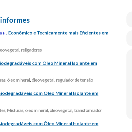
/informes
, Econômico e Tecnicamente mais Eficientes em
dos
leo vegetal
,
religadores
Biodegradáveis com Óleo Mineral Isolante em
ras
,
óleo mineral
,
óleo vegetal
,
regulador de tensão
Biodegradáveis com Óleo Mineral Isolante em
tes
,
Misturas
,
óleo mineral
,
óleo vegetal
,
transformador
Biodegradáveis com Óleo Mineral Isolante em