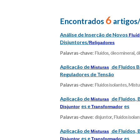
6
Encontrados
artigos
Análise de Inserção de Novos
Fluí
Disjuntores/
Religadores
Palavras-chave:
Fluídos
,
óleo mineral
,
ó
Aplicação de
de Fluídos 
Misturas
Reguladores de Tensão
Palavras-chave:
Fluídos isolantes
,
Mistu
Aplicação de
de Fluídos, 
Misturas
es e
es
Disjuntor
Transformador
Palavras-chave:
disjuntor
,
Fluídos isolan
Aplicação de
de Fluídos, 
Misturas
es e
es
Disjuntor
Transformador