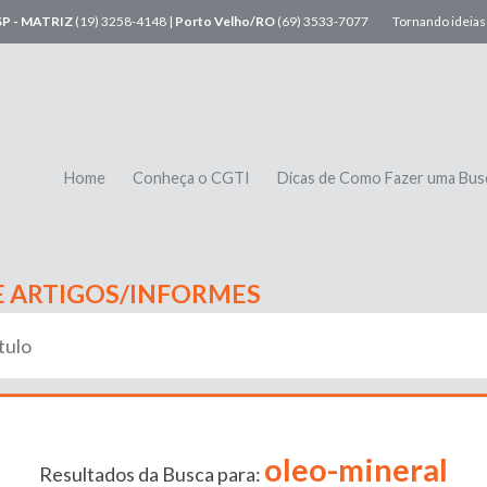
SP - MATRIZ
(19) 3258-4148 |
Porto Velho/RO
(69) 3533-7077
Tornando ideias 
Home
Conheça o CGTI
Dicas de Como Fazer uma Bus
E ARTIGOS/INFORMES
oleo-mineral
Resultados da Busca para: