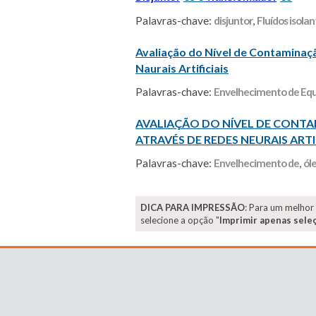
Palavras-chave:
disjuntor
,
Fluídos isolan
Avaliação do Nível de Contaminaç
Naurais Artificiais
Palavras-chave:
Envelhecimento de Eq
AVALIAÇÃO DO NÍVEL DE CON
ATRAVÉS DE REDES NEURAIS ARTIF
Palavras-chave:
Envelhecimento de
,
ól
DICA PARA IMPRESSÃO
: Para um melhor
selecione a opção "
Imprimir apenas sele