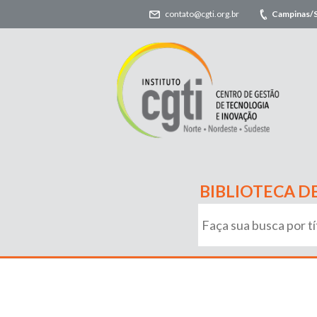
contato@cgti.org.br
Campinas/
BIBLIOTECA D