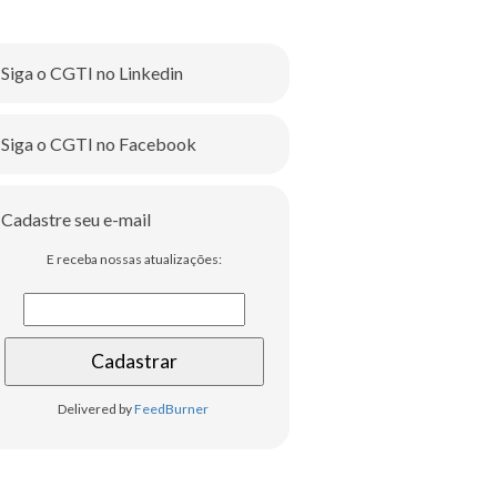
Siga o CGTI no Linkedin
Siga o CGTI no Facebook
Cadastre seu e-mail
E receba nossas atualizações:
Delivered by
FeedBurner