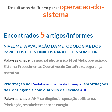
operacao-do-
Resultados da Busca para:
sistema
5
Encontrados
artigos/informes
NIVEL META AVALIAÇÃO DA METODOLOGIA E DOS
IMPACTOS ECONÔMICOS PARA O CONSUMIDOR
Palavras-chave:
despacho hidrotérmico
,
Nível Meta
,
operação do
Sistema
,
Procedimentos Operativos de Curto Prazo
,
segurança
operativa
Priorização no
em Situações
Restabelecimento de Energia
de Contingência com o Auxílio da Técnica
AHP
Palavras-chave:
AHP
,
contingência
,
operação do Sistema
,
Priorização
,
restabelecimento de energia