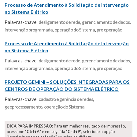
Processo de Atendimento à Solicitação de Intervenção
no Sistema Elétrico
Palavras-chave:
desligamento de rede
,
gerenciamento de dados
,
intervenção programada
,
operação do Sistema
,
pre operação
Processo de Atendimento à Solicitação de Intervenção
no Sistema Elétrico
Palavras-chave:
desligamento de rede
,
gerenciamento de dados
,
intervenção programada
,
operação do Sistema
,
pre operação
PROJETO GEMINI – SOLUÇÕES INTEGRADAS PARA OS
CENTROS DE OPERAÇÂO DO SISTEMA ELÉTRICO
Palavras-chave:
cadastro e gerência de redes
,
geoprocessamento
,
operação do Sistema
DICA PARA IMPRESSÃO
: Para um melhor resultado de impressão,
pressione "
Ctrl+A
" e em seguida "
Crtl+P
", selecione a opção