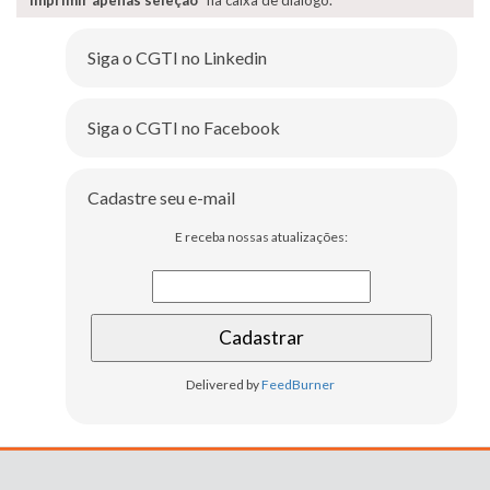
"
Imprimir apenas seleção
" na caixa de diálogo.
Siga o CGTI no Linkedin
Siga o CGTI no Facebook
Cadastre seu e-mail
E receba nossas atualizações:
Delivered by
FeedBurner