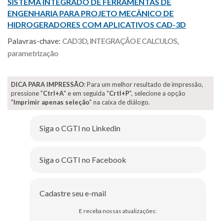
SISTEMA INTEGRADO DE FERRAMENTAS DE
ENGENHARIA PARA PROJETO MECÂNICO DE
HIDROGERADORES COM APLICATIVOS CAD-3D
Palavras-chave:
CAD 3D
,
INTEGRAÇÃO E CALCULOS
,
parametrização
DICA PARA IMPRESSÃO
: Para um melhor resultado de impressão,
pressione "
Ctrl+A
" e em seguida "
Crtl+P
", selecione a opção
"
Imprimir apenas seleção
" na caixa de diálogo.
Siga o CGTI no Linkedin
Siga o CGTI no Facebook
Cadastre seu e-mail
E receba nossas atualizações: