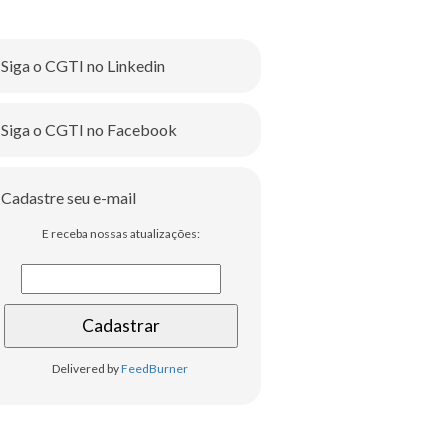
Siga o CGTI no Linkedin
Siga o CGTI no Facebook
Cadastre seu e-mail
E receba nossas atualizações:
Delivered by
FeedBurner