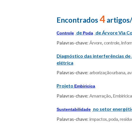
4
Encontrados
artigos
de
de Árvore Via C
Controle
Poda
Palavras-chave:
Árvore
,
controle
,
Infor
Diagnóstico das interferências de 
elétrica
Palavras-chave:
arborização urbana
,
av
Projeto
Embiricica
Palavras-chave:
Amarração.
,
Embiricica
no setor energéti
Sustentabilidade
Palavras-chave:
impactos
,
poda
,
resídu