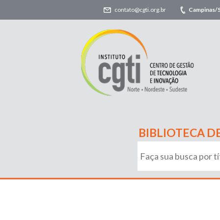
contato@cgti.org.br
Campinas/
BIBLIOTECA D