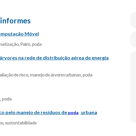
/informes
omputação Móvel
matização
,
Palm
,
poda
árvores na rede de distribuição aérea de energia
aliação de risco
,
manejo de árvores urbanas
,
poda
,
poda
co pelo manejo de resíduos de
urbana
poda
os
,
sustentabilidade