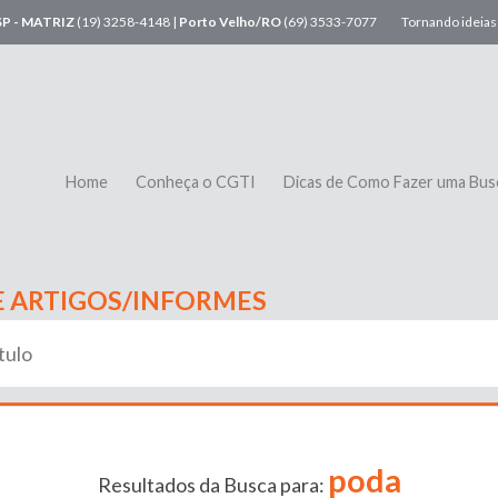
SP - MATRIZ
(19) 3258-4148 |
Porto Velho/RO
(69) 3533-7077
Tornando ideias 
Home
Conheça o CGTI
Dicas de Como Fazer uma Bus
E ARTIGOS/INFORMES
poda
Resultados da Busca para: