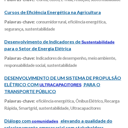
Cursos de Eficiência Energética na Agricultura
Palavras-chave:
consumidor rural
,
eficiência energética
,
segurança
,
sustentabilidade
Desenvolvimento de Indicadores de
Sustentabilidade
para o Setor de Energia Elétrica
Palavras-chave:
Indicadores de desempenho
,
meio ambiente
,
responsabilidade social
,
sustentabilidade
DESENVOLVIMENTO DE UM SISTEMA DE PROPULSÃO
ELÉTRICO COM
PARA O
ULTRACAPACITORES
TRANSPORTE PÚBLICO
Palavras-chave:
eficiência energética
,
Ônibus Elétrico
,
Recarga
Rápida
,
Smartgrid
,
sustentabilidade
,
Ultracapacitores
Diálogo com
elevando a qualidade do
comunidades
relacionamento empresarial com stakeholders