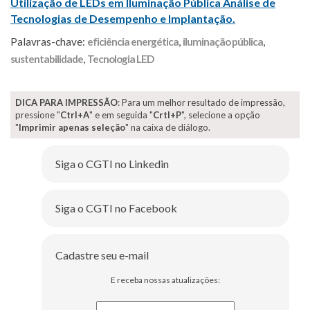
Utilização de LEDs em Iluminação Pública Análise de
Tecnologias de Desempenho e Implantação.
Palavras-chave:
eficiência energética
,
iluminação pública
,
sustentabilidade
,
Tecnologia LED
DICA PARA IMPRESSÃO
: Para um melhor resultado de impressão,
pressione "
Ctrl+A
" e em seguida "
Crtl+P
", selecione a opção
"
Imprimir apenas seleção
" na caixa de diálogo.
Siga o CGTI no Linkedin
Siga o CGTI no Facebook
Cadastre seu e-mail
E receba nossas atualizações: