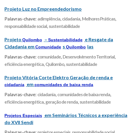
Projeto Luz no Empreendedorismo
Palavras-chave:
adimplência
,
cidadania
,
Melhores Práticas
,
responsabilidade social
,
sustentabilidade
Projeto
–
e Resgate da
Quilombo
Sustentabilidade
Cidadania em
s
las
Comunidade
Quilombo
Palavras-chave:
comunidade
,
Desenvolvimento Territorial
,
eficiência energética
,
Quilombo
,
sustentabilidade
Projeto Vitória Corte Elektro Geração de renda e
em
cidadania
comunidades de baixa renda
Palavras-chave:
cidadania
,
comunidades de baixa renda
,
eficiência energética
,
geração de renda
,
sustentabilidade
em Seminários Técnicos a experiência
Projetos Especiais
do XVII Sendi
Palavras-chave:
projetos especiais
,
responsabilidade social
,