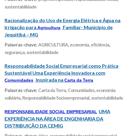
sustentabilidade
Racionalização do Uso de Energia Elétrica e Água na
Irrigação para
Familiar- Município de
Agricultura
Jequitibá – MG
Palavras-chave:
AGRICULTURA
,
economia
,
eficiência
,
segurança
,
sustentabilidade
Responsabilidade Social Empresarial como Prática
Sustentável Uma Experiência Inovadora com
Inspirada na
Comunidades
Carta da Terra
Palavras-chave:
Carta da Terra
,
Comunidades
,
economia
solidária
,
Responsabilidade Socioempresarial
,
sustentabilidade
UMA
RESPONSABILIDADE SOCIAL EMPRESARIAL
EXPERIÊNCIA NA ÁREA DE ENGENHARIA DA
DISTRIBUIÇÃO DA CEMIG
Palavras-chave:
ética
,
responsabilidade social empresarial
,