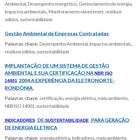
Ambiental
,
Desempenho energético.
,
Gerenciamento de energia
,
Impactos ambientais.
,
Monitoramento via internet
,
resíduos
sólidos
,
sustentabilidade
Gestão Ambiental de Empresas Contratadas
Palavras-chave:
Desempenho Ambiental
,
Impactos ambientais.
,
resíduos sólidos
,
sustentabilidade
IMPLANTAÇÃO DE UM SISTEMA DE GESTÃO
AMBIENTAL E SUA CERTIFICAÇÃO NA
NBR ISO
2004 A EXPERIÊNCIA DA ELETRONORTE-
14001
RONDÔNIA.
Palavras-chave:
certificação
,
energia elétrica
,
meio ambiente
,
NBR ISO 14001
,
sustentabilidade
DE
PARA GERAÇÃO
INDICADORES
SUSTENTABILIDADE
DE ENERGIA ELETRICA
Palavras-chave:
energia elétrica
,
indicadores
,
meio ambiente
,