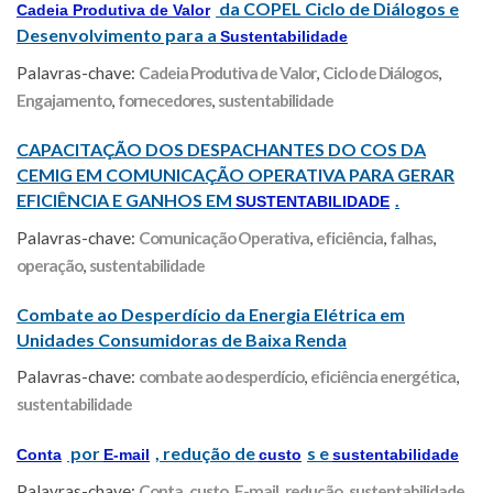
da COPEL Ciclo de Diálogos e
Cadeia Produtiva de Valor
Desenvolvimento para a
Sustentabilidade
Palavras-chave:
Cadeia Produtiva de Valor
,
Ciclo de Diálogos
,
Engajamento
,
fornecedores
,
sustentabilidade
CAPACITAÇÃO DOS DESPACHANTES DO COS DA
CEMIG EM COMUNICAÇÃO OPERATIVA PARA GERAR
EFICIÊNCIA E GANHOS EM
.
SUSTENTABILIDADE
Palavras-chave:
Comunicação Operativa
,
eficiência
,
falhas
,
operação
,
sustentabilidade
Combate ao Desperdício da Energia Elétrica em
Unidades Consumidoras de Baixa Renda
Palavras-chave:
combate ao desperdício
,
eficiência energética
,
sustentabilidade
por
, redução de
s e
Conta
E-mail
custo
sustentabilidade
Palavras-chave:
Conta
,
custo
,
E-mail
,
redução
,
sustentabilidade