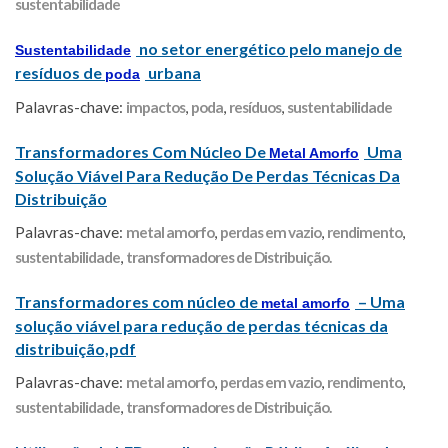
sustentabilidade
no setor energético pelo manejo de
Sustentabilidade
resíduos de
urbana
poda
Palavras-chave:
impactos
,
poda
,
resíduos
,
sustentabilidade
Transformadores Com Núcleo De
Uma
Metal Amorfo
Solução Viável Para Redução De Perdas Técnicas Da
Distribuição
Palavras-chave:
metal amorfo
,
perdas em vazio
,
rendimento
,
sustentabilidade
,
transformadores de Distribuição.
Transformadores com núcleo de
– Uma
metal amorfo
solução viável para redução de perdas técnicas da
distribuição,pdf
Palavras-chave:
metal amorfo
,
perdas em vazio
,
rendimento
,
sustentabilidade
,
transformadores de Distribuição.