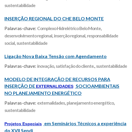
sustentabilidade
INSERÇÃO REGIONAL DO CHE BELO MONTE
Palavras-chave:
Complexo Hidrelétrico Belo Monte
,
desenvolvimento regional
,
inserção regional
,
responsabilidade
social
,
sustentabilidade
Ligação Nova Baixa Tensão com Agendamento
Palavras-chave:
inovação
,
satisfação do cliente.
,
sustentabilidade
MODELO DE INTEGRAÇÃO DE RECURSOS PARA
INSERÇÃO DE
SOCIOAMBIENTAIS
EXTERNALIDADES
NO PLANEJAMENTO ENERGÉTICO
Palavras-chave:
externalidades
,
planejamento energético
,
sustentabilidade
em Seminários Técnicos a experiência
Projetos Especiais
do XVII Sendi