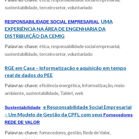
sustentabilidade
,
terceiro setor
,
voluntariado
UMA
RESPONSABILIDADE SOCIAL EMPRESARIAL
EXPERIÊNCIA NA ÁREA DE ENGENHARIA DA
DISTRIBUIÇÃO DA CEMIG
Palavras-chave:
ética
,
responsabilidade social empresarial
,
sustentabilidade
,
terceiro setor
,
voluntariado
RGE em Casa – Informatização e aquisição em tempo
real de dados do PEE
Palavras-chave:
eficiência energética
,
Informatização
,
meio
ambiente
,
sustentabilidade
,
Tablet
,
web
e Responsabilidade Social Empresarial
Sustentabilidade
– Um Modelo de Gestão da CPFL com seus
Fornecedores
REDE DE VALOR
Palavras-chave:
fornecedores
,
gestão
,
Rede de Valor
,