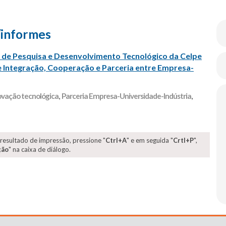
/informes
de Pesquisa e Desenvolvimento Tecnológico da Celpe
 Integração, Cooperação e Parceria entre Empresa-
ovação tecnológica
,
Parceria Empresa-Universidade-Indústria
,
 resultado de impressão, pressione "
Ctrl+A
" e em seguida "
Crtl+P
",
ção
" na caixa de diálogo.