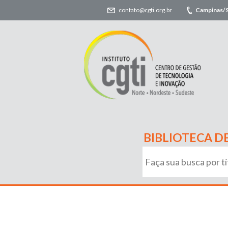
contato@cgti.org.br
Campinas/
BIBLIOTECA D