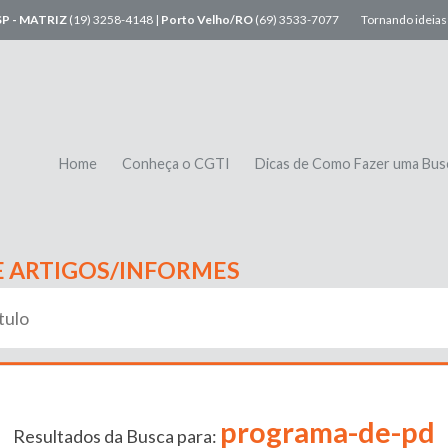
SP - MATRIZ
(19) 3258-4148 |
Porto Velho/RO
(69) 3533-7077
Tornando ideias 
Home
Conheça o CGTI
Dicas de Como Fazer uma Bus
E ARTIGOS/INFORMES
programa-de-pd
Resultados da Busca para: