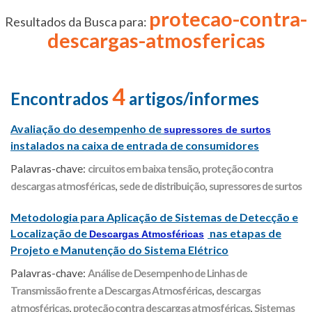
protecao-contra-
Resultados da Busca para:
descargas-atmosfericas
4
Encontrados
artigos/informes
Avaliação do desempenho de
supressores de surtos
instalados na caixa de entrada de consumidores
Palavras-chave:
circuitos em baixa tensão
,
proteção contra
descargas atmosféricas
,
sede de distribuição
,
supressores de surtos
Metodologia para Aplicação de Sistemas de Detecção e
Localização de
nas etapas de
Descargas Atmosféricas
Projeto e Manutenção do Sistema Elétrico
Palavras-chave:
Análise de Desempenho de Linhas de
Transmissão frente a Descargas Atmosféricas
,
descargas
atmosféricas
,
proteção contra descargas atmosféricas
,
Sistemas