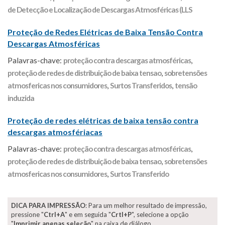
de Detecção e Localização de Descargas Atmosféricas (LLS
Proteção de Redes Elétricas de Baixa Tensão Contra
Descargas Atmosféricas
Palavras-chave:
proteção contra descargas atmosféricas
,
proteção de redes de distribuição de baixa tensao
,
sobretensões
atmosfericas nos consumidores
,
Surtos Transferidos
,
tensão
induzida
Proteção de redes elétricas de baixa tensão contra
descargas atmosfériacas
Palavras-chave:
proteção contra descargas atmosféricas
,
proteção de redes de distribuição de baixa tensao
,
sobretensões
atmosfericas nos consumidores
,
Surtos Transferido
DICA PARA IMPRESSÃO
: Para um melhor resultado de impressão,
pressione "
Ctrl+A
" e em seguida "
Crtl+P
", selecione a opção
"
Imprimir apenas seleção
" na caixa de diálogo.