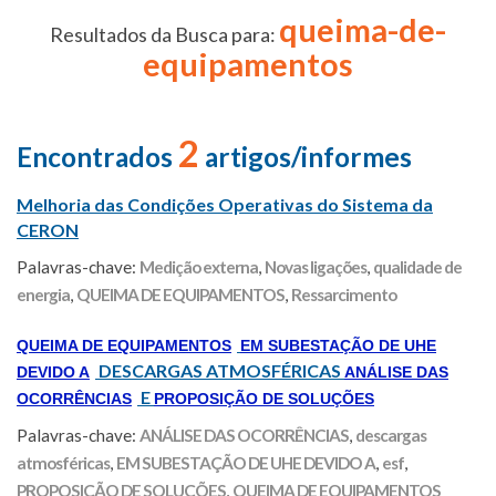
queima-de-
Resultados da Busca para:
equipamentos
2
Encontrados
artigos/informes
Melhoria das Condições Operativas do Sistema da
CERON
Palavras-chave:
Medição externa
,
Novas ligações
,
qualidade de
energia
,
QUEIMA DE EQUIPAMENTOS
,
Ressarcimento
QUEIMA DE EQUIPAMENTOS
EM SUBESTAÇÃO DE UHE
DESCARGAS ATMOSFÉRICAS
DEVIDO A
ANÁLISE DAS
E
OCORRÊNCIAS
PROPOSIÇÃO DE SOLUÇÕES
Palavras-chave:
ANÁLISE DAS OCORRÊNCIAS
,
descargas
atmosféricas
,
EM SUBESTAÇÃO DE UHE DEVIDO A
,
esf
,
PROPOSIÇÃO DE SOLUÇÕES
,
QUEIMA DE EQUIPAMENTOS