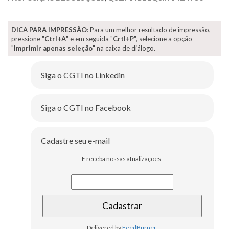
DICA PARA IMPRESSÃO
: Para um melhor resultado de impressão,
pressione "
Ctrl+A
" e em seguida "
Crtl+P
", selecione a opção
"
Imprimir apenas seleção
" na caixa de diálogo.
Siga o CGTI no Linkedin
Siga o CGTI no Facebook
Cadastre seu e-mail
E receba nossas atualizações:
Delivered by
FeedBurner