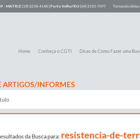
SP - MATRIZ
(19) 3258-4148 |
Porto Velho/RO
(69) 3533-7077
Tornando ideias 
Home
Conheça o CGTI
Dicas de Como Fazer uma Bus
E ARTIGOS/INFORMES
resistencia-de-terr
esultados da Busca para: