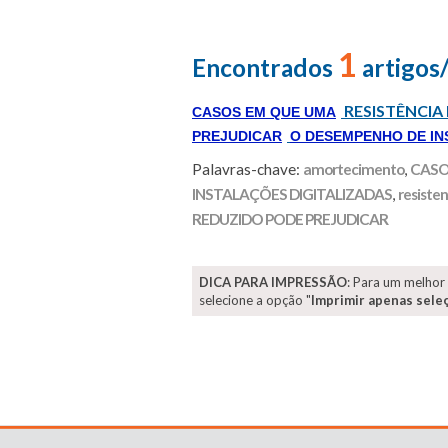
1
Encontrados
artigos
RESISTÊNCI
CASOS EM QUE UMA
PREJUDICAR
O DESEMPENHO DE IN
Palavras-chave:
amortecimento
,
CASO
INSTALAÇÕES DIGITALIZADAS
,
resiste
REDUZIDO PODE PREJUDICAR
DICA PARA IMPRESSÃO
: Para um melhor
selecione a opção "
Imprimir apenas sele