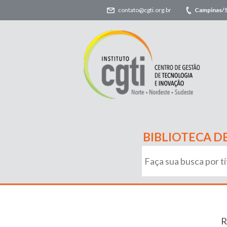
contato@cgti.org.br
Campinas/
BIBLIOTECA D
R