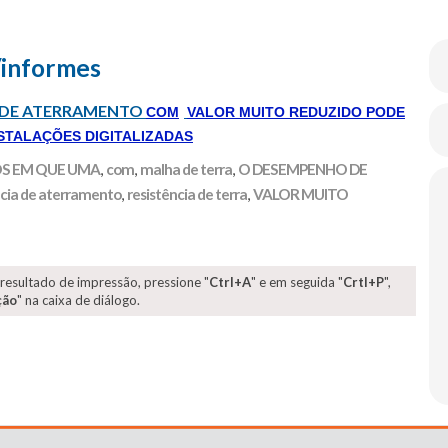
/informes
A DE ATERRAMENTO
COM
VALOR MUITO REDUZIDO PODE
STALAÇÕES DIGITALIZADAS
S EM QUE UMA
,
com
,
malha de terra
,
O DESEMPENHO DE
ncia de aterramento
,
resistência de terra
,
VALOR MUITO
 resultado de impressão, pressione "
Ctrl+A
" e em seguida "
Crtl+P
",
ção
" na caixa de diálogo.