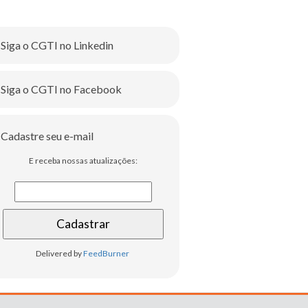
Siga o CGTI no Linkedin
Siga o CGTI no Facebook
Cadastre seu e-mail
E receba nossas atualizações:
Delivered by
FeedBurner