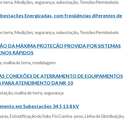
e terra
,
Medições
,
segurança
,
subestação
,
Tensões Permissíveis
bestações Energizadas, com freqüências diferentes de
e terra
,
Medições
,
segurança
,
subestação
,
Tensões Permissíveis
̃O DA MÁXIMA PROTEÇÃO PROVIDA POR SISTEMAS
NOS RÁPIDOS
s
,
malha de terra
,
modelagem
 DAS CONEXÕES DE ATERRAMENTO DE EQUIPAMENTOS
AS PARA ATENDIMENTO DA NR-10
stação
,
malha de terra
,
segurança
amento em Subestações 34,5 13,8 kV
uras
,
Estratificação do Solo
,
Fio Contra- peso
,
Linha de Distribuição
,