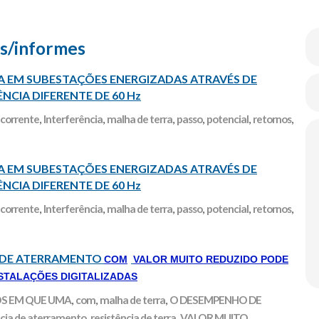
s/informes
A EM SUBESTAÇÕES ENERGIZADAS ATRAVÉS DE
̂NCIA DIFERENTE DE 60 Hz
 corrente
,
Interferência
,
malha de terra
,
passo
,
potencial
,
retornos
,
A EM SUBESTAÇÕES ENERGIZADAS ATRAVÉS DE
̂NCIA DIFERENTE DE 60 Hz
 corrente
,
Interferência
,
malha de terra
,
passo
,
potencial
,
retornos
,
A DE ATERRAMENTO
COM
VALOR MUITO REDUZIDO PODE
STALAÇÕES DIGITALIZADAS
S EM QUE UMA
,
com
,
malha de terra
,
O DESEMPENHO DE
ncia de aterramento
,
resistência de terra
,
VALOR MUITO