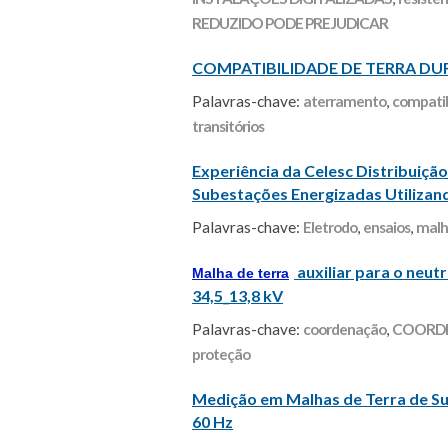
REDUZIDO PODE PREJUDICAR
COMPATIBILIDADE DE TERRA D
Palavras-chave:
aterramento
,
compatib
transitórios
Experiência da Celesc Distribuiça
Subestações Energizadas Utilizand
Palavras-chave:
Eletrodo
,
ensaios
,
malh
auxiliar para o neut
Malha de terra
34,5_13,8 kV
Palavras-chave:
coordenação
,
COORDE
proteção
Medição em Malhas de Terra de Su
60 Hz