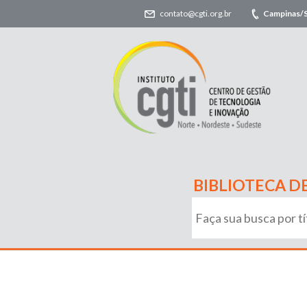
contato@cgti.org.br
Campinas/
BIBLIOTECA D