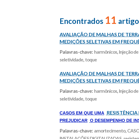
11
Encontrados
artigo
AVALIAÇÃO DE MALHAS DE TERR
MEDIÇÕES SELETIVAS EM FREQUE
Palavras-chave:
harmônicos
,
Injeção de
seletividade
,
toque
AVALIAÇÃO DE MALHAS DE TERR
MEDIÇÕES SELETIVAS EM FREQUE
Palavras-chave:
harmônicos
,
Injeção de
seletividade
,
toque
RESISTÊNCI
CASOS EM QUE UMA
PREJUDICAR
O DESEMPENHO DE IN
Palavras-chave:
amortecimento
,
CASO
INSTALAÇÕES DIGITALIZADAS
,
resiste