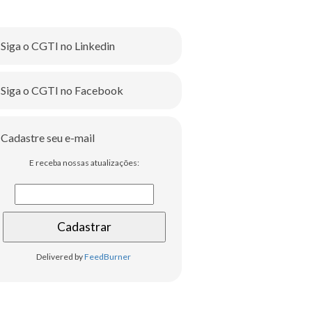
Siga o CGTI no Linkedin
Siga o CGTI no Facebook
Cadastre seu e-mail
E receba nossas atualizações:
Delivered by
FeedBurner