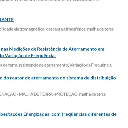
URANTE
ilidade eletromagnética
,
descarga atmosférica
,
malha de terra
,
̃o nas Medições de Resistência de Aterramento em
o Variação de Frequência.
a de terra
,
resistencia de aterramento
,
Variação de Frequência
ro do reator de aterramento do sistema de distribuição
NAÇÃO - MALHA DE TERRA - PROTEÇÃO
,
malha de terra
,
bestações Energizadas, com freqüências diferentes de