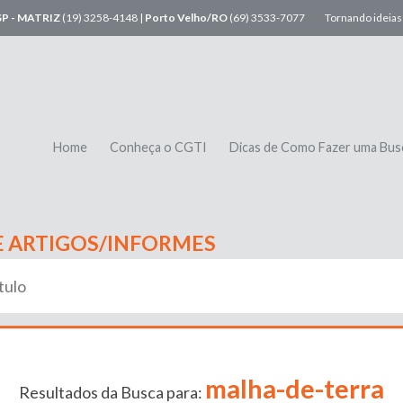
SP - MATRIZ
(19) 3258-4148 |
Porto Velho/RO
(69) 3533-7077
Tornando ideias 
Home
Conheça o CGTI
Dicas de Como Fazer uma Bus
E ARTIGOS/INFORMES
malha-de-terra
Resultados da Busca para: