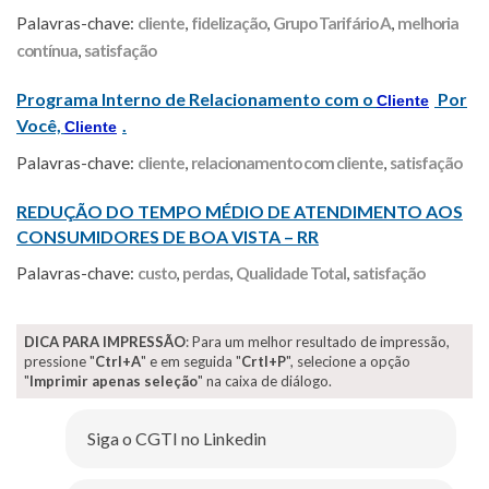
Palavras-chave:
cliente
,
fidelização
,
Grupo Tarifário A
,
melhoria
contínua
,
satisfação
Programa Interno de Relacionamento com o
Por
Cliente
Você,
.
Cliente
Palavras-chave:
cliente
,
relacionamento com cliente
,
satisfação
REDUÇÃO DO TEMPO MÉDIO DE ATENDIMENTO AOS
CONSUMIDORES DE BOA VISTA – RR
Palavras-chave:
custo
,
perdas
,
Qualidade Total
,
satisfação
DICA PARA IMPRESSÃO
: Para um melhor resultado de impressão,
pressione "
Ctrl+A
" e em seguida "
Crtl+P
", selecione a opção
"
Imprimir apenas seleção
" na caixa de diálogo.
Siga o CGTI no Linkedin