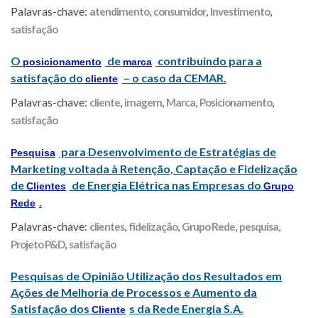
Palavras-chave:
atendimento
,
consumidor
,
Investimento
,
satisfação
O
de
contribuindo para a
posicionamento
marca
satisfação do
– o caso da CEMAR.
cliente
Palavras-chave:
cliente
,
imagem
,
Marca
,
Posicionamento
,
satisfação
para Desenvolvimento de Estratégias de
Pesquisa
Marketing voltada à Retenção, Captação e Fidelização
de
de Energia Elétrica nas Empresas do
Clientes
Grupo
.
Rede
Palavras-chave:
clientes
,
fidelização
,
Grupo Rede
,
pesquisa
,
Projeto P&D
,
satisfação
Pesquisas de Opinião Utilização dos Resultados em
Ações de Melhoria de Processos e Aumento da
Satisfação dos
s da Rede Energia S.A.
Cliente