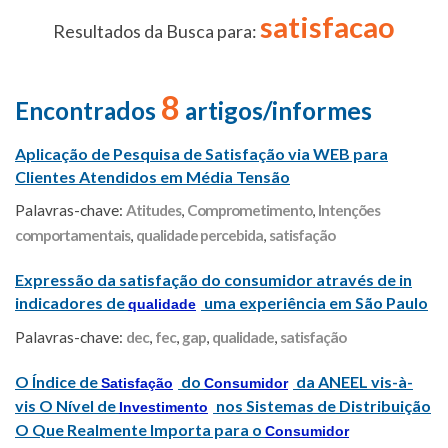
satisfacao
Resultados da Busca para:
8
Encontrados
artigos/informes
Aplicação de Pesquisa de Satisfação via WEB para
Clientes Atendidos em Média Tensão
Palavras-chave:
Atitudes
,
Comprometimento
,
Intenções
comportamentais
,
qualidade percebida
,
satisfação
Expressão da satisfação do consumidor através de in
indicadores de
uma experiência em São Paulo
qualidade
Palavras-chave:
dec
,
fec
,
gap
,
qualidade
,
satisfação
O Índice de
do
da ANEEL vis-à-
Satisfação
Consumidor
vis O Nível de
nos Sistemas de Distribuição
Investimento
O Que Realmente Importa para o
Consumidor