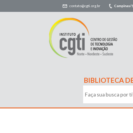
contato@cgti.org.br
Campinas/
BIBLIOTECA D