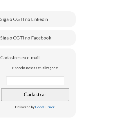
Siga o CGTI no Linkedin
Siga o CGTI no Facebook
Cadastre seu e-mail
E receba nossas atualizações:
Delivered by
FeedBurner