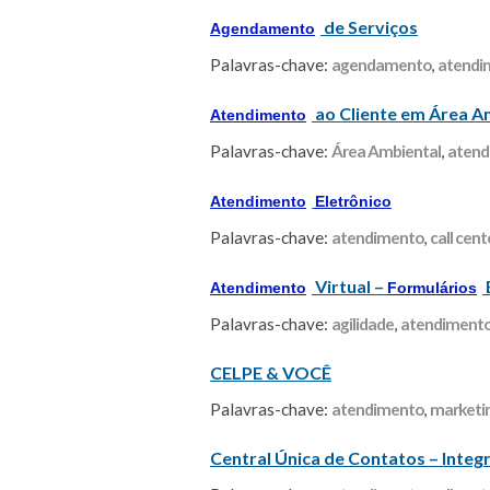
de Serviços
Agendamento
Palavras-chave:
agendamento
,
atendi
ao Cliente em Área A
Atendimento
Palavras-chave:
Área Ambiental
,
atend
Atendimento
Eletrônico
Palavras-chave:
atendimento
,
call cent
Virtual –
Atendimento
Formulários
Palavras-chave:
agilidade
,
atendiment
CELPE & VOCÊ
Palavras-chave:
atendimento
,
marketi
Central Única de Contatos – Inte