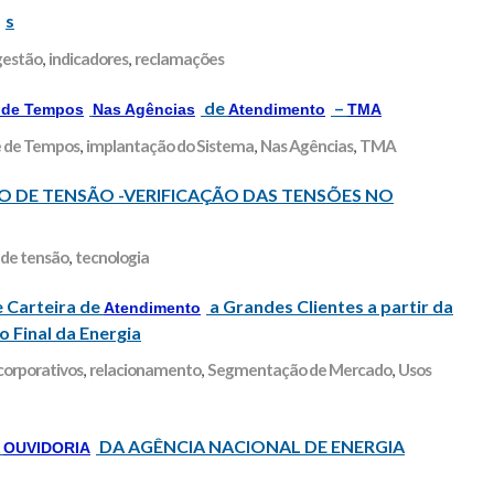
s
gestão
,
indicadores
,
reclamações
de
–
 de Tempos
Nas Agências
Atendimento
TMA
e de Tempos
,
implantação do Sistema
,
Nas Agências
,
TMA
 DE TENSÃO -VERIFICAÇÃO DAS TENSÕES NO
 de tensão
,
tecnologia
e Carteira de
a Grandes Clientes a partir da
Atendimento
 Final da Energia
 corporativos
,
relacionamento
,
Segmentação de Mercado
,
Usos
A
DA AGÊNCIA NACIONAL DE ENERGIA
OUVIDORIA