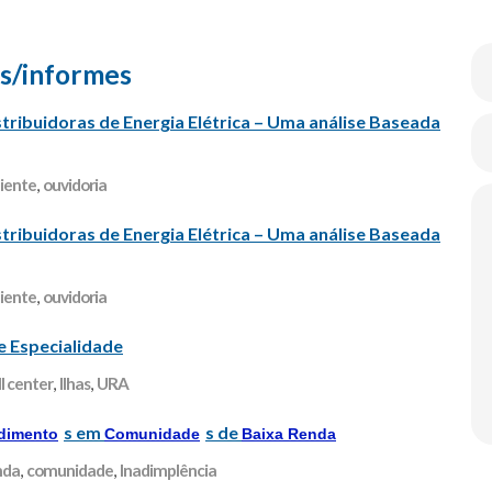
s/informes
tribuidoras de Energia Elétrica – Uma análise Baseada
liente
,
ouvidoria
tribuidoras de Energia Elétrica – Uma análise Baseada
liente
,
ouvidoria
 Especialidade
ll center
,
Ilhas
,
URA
s em
s de
dimento
Comunidade
Baixa Renda
nda
,
comunidade
,
Inadimplência