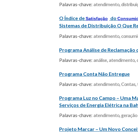
Palavras-chave:
atendimento
,
distribui
O Índice de
do
Satisfação
Consumi
Sistemas de Distribuição O Que R
Palavras-chave:
atendimento
,
consumi
Programa Análise de Reclamação
Palavras-chave:
análise
,
atendimento
,
Programa Conta Não Entregue
Palavras-chave:
atendimento
,
Contas
,
Programa Luz no Campo – Uma Matr
Serviços de Energia Elétrica na Ba
Palavras-chave:
atendimento
,
geração 
Projeto Marcar – Um Novo Concei