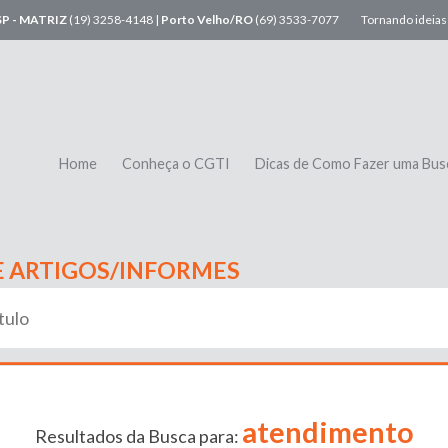
SP - MATRIZ
(19) 3258-4148 |
Porto Velho/RO
(69) 3533-7077
Tornando ideias 
Home
Conheça o CGTI
Dicas de Como Fazer uma Bus
E ARTIGOS/INFORMES
atendimento
Resultados da Busca para: