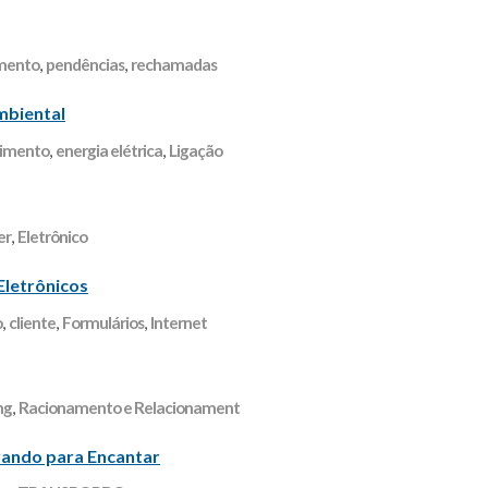
mento
,
pendências
,
rechamadas
mbiental
imento
,
energia elétrica
,
Ligação
er
,
Eletrônico
Eletrônicos
o
,
cliente
,
Formulários
,
Internet
ng
,
Racionamento e Relacionament
grando para Encantar