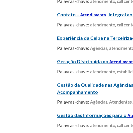
Palavras-chave:
atendimento
,
call cent
Contato –
Integral a
Atendimento
Palavras-chave:
atendimento
,
call cent
Experiência da Celpe na Terceiriz
Palavras-chave:
Agências
,
atendiment
Geração Distribuída no
Atendiment
Palavras-chave:
atendimento
,
estabili
Gestão da Qualidade nas Agência
Acompanhamento
Palavras-chave:
Agências
,
Atendentes
Gestão das Informações para o
At
Palavras-chave:
atendimento
,
call cent