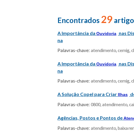
29
Encontrados
artigo
A Importância da
nas Dis
Ouvidoria
na
Palavras-chave:
atendimento
,
cemig
,
c
A Importância da
nas Dis
Ouvidoria
na
Palavras-chave:
atendimento
,
cemig
,
c
A Solução Copel para Criar
de
Ilhas
Palavras-chave:
0800
,
atendimento
,
ca
Agências, Postos e Pontos de
Aten
Palavras-chave:
atendimento
,
baixa re