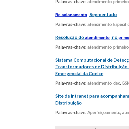
Palavras-chave:
atendimento
,
primeiro
Segmentado
Relacionamento
Palavras-chave:
atendimento
,
Específi
Resolução do
no
atendimento
prime
Palavras-chave:
atendimento
,
primeiro
Sistema Computacional de Detecçã
Transformadores de Distribuição
Emergencial da Coelce
Palavras-chave:
atendimento
,
dec
,
GS
Site de Intranet para acompanha
Distribuição
Palavras-chave:
Aperfeiçoamento
,
ate