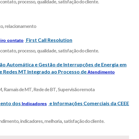
 contato
,
processo
,
qualidade
,
satisfação do cliente.
co
,
relacionamento
First Call Resolution
iro contato
 contato
,
processo
,
qualidade
,
satisfação do cliente.
o Automática e Gestão de Interrupções de Energia em
 e Redes MT Integrado ao Processo de
Atendimento
M
,
Ramais de MT
,
Rede de BT
,
Supervisão remota
mento dos
e Informações Comerciais da CEEE
Indicadores
ndimento
,
indicadores
,
melhoria
,
satisfação do cliente.