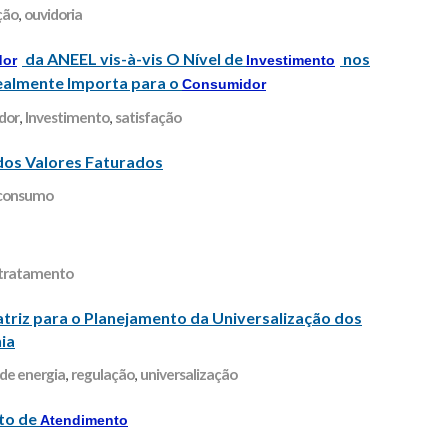
ção
,
ouvidoria
da ANEEL vis-à-vis O Nível de
nos
dor
Investimento
ealmente Importa para o
Consumidor
dor
,
Investimento
,
satisfação
 dos Valores Faturados
consumo
tratamento
iz para o Planejamento da Universalização dos
hia
de energia
,
regulação
,
universalização
to de
Atendimento