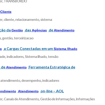
er
,
TRANSBORDO
o
Cliente
er
,
cliente
,
relacionamento
,
sistema
ação da
das
de
Gestão
Agências
Atendimento
o
,
gestão
,
terceirizacao
a Cargas Conectadas em um
o
Sistema Ilhado
dade
,
indicadores
,
Sistema Ilhado
,
tensão
s de
Ferramenta Estratégica de
Atendimento
,
atendimento
,
desempenho
,
indicadores
on-line – AOL
endimento
Atendimento
er
,
Canais de Atendimento
,
Gestão de Informações
,
Informações