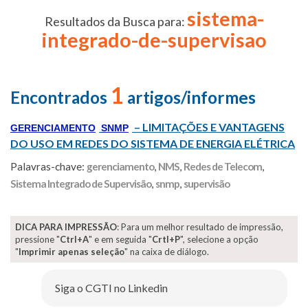
sistema-
Resultados da Busca para:
integrado-de-supervisao
1
Encontrados
artigos/informes
– LIMITAÇÕES E VANTAGENS
GERENCIAMENTO
SNMP
DO USO EM REDES DO SISTEMA DE ENERGIA ELÉTRICA
Palavras-chave:
gerenciamento
,
NMS
,
Redes de Telecom
,
Sistema Integrado de Supervisão
,
snmp
,
supervisão
DICA PARA IMPRESSÃO
: Para um melhor resultado de impressão,
pressione "
Ctrl+A
" e em seguida "
Crtl+P
", selecione a opção
"
Imprimir apenas seleção
" na caixa de diálogo.
Siga o CGTI no Linkedin