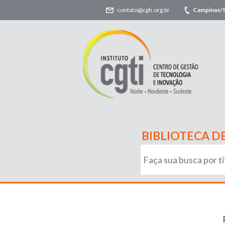
contato@cgti.org.br
Campinas/
BIBLIOTECA D