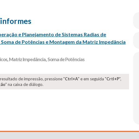
/informes
eração e Planejamento de Sistemas Radias de
os Soma de Potências e Montagem da Matriz Impedância
icos
,
Matriz Impedância
,
Soma de Potências
 resultado de impressão, pressione "
Ctrl+A
" e em seguida "
Crtl+P
",
ção
" na caixa de diálogo.