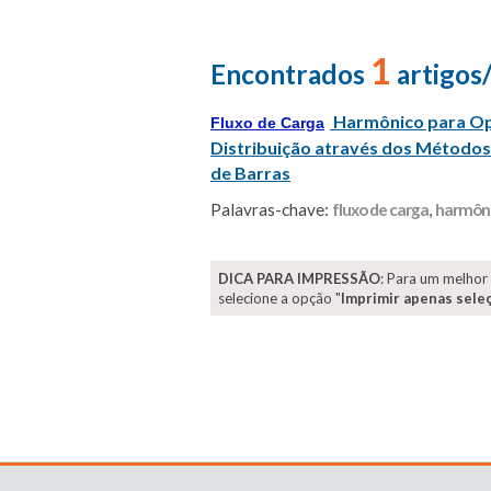
1
Encontrados
artigos
Harmônico para Op
Fluxo de Carga
Distribuição através dos Métod
de Barras
Palavras-chave:
fluxo de carga
,
harmôn
DICA PARA IMPRESSÃO
: Para um melhor
selecione a opção "
Imprimir apenas sele