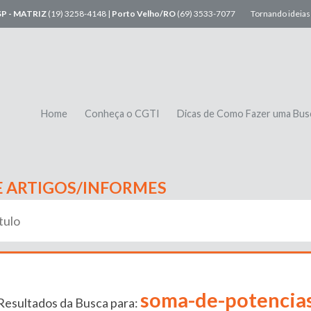
SP - MATRIZ
(19) 3258-4148 |
Porto Velho/RO
(69) 3533-7077
Tornando ideias 
Home
Conheça o CGTI
Dicas de Como Fazer uma Bus
E ARTIGOS/INFORMES
soma-de-potencia
Resultados da Busca para: