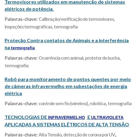
Termovisores utilizados em manutenção de sistemas
elétricos de potência.
Palavras-chave:
Calibração/verificação de termovisores
,
Inspeções termográficas
,
termografia
Proteção Contra contatos de Animais e a interferência
na
termografia
Palavras-chave:
Ocorrência com animal
,
protetor de bucha
,
termografia
Robô para monitoramento de pontos quentes por meio
de câmeras infravermelho em subestações de energia
elétrica
Palavras-chave:
controle sem fio (wireless)
,
robótica
,
termografia
TECNOLOGIAS DE
E
INFRAVERMELHO
ULTRAVIOLETA
APLICADAS A SISTEMAS ELÉTRICOS DE ALTA TENSÃO
Palavras-chave:
Alta Tensão
,
detecção de corona por UV.
,