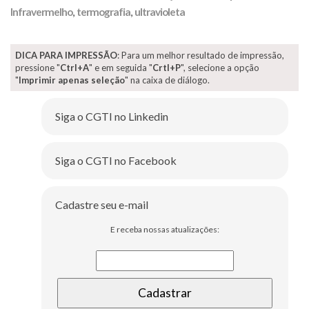
Infravermelho
,
termografia
,
ultravioleta
DICA PARA IMPRESSÃO
: Para um melhor resultado de impressão,
pressione "
Ctrl+A
" e em seguida "
Crtl+P
", selecione a opção
"
Imprimir apenas seleção
" na caixa de diálogo.
Siga o CGTI no Linkedin
Siga o CGTI no Facebook
Cadastre seu e-mail
E receba nossas atualizações: