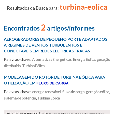
turbina-eolica
Resultados da Busca para:
2
Encontrados
artigos/informes
AEROGERADORES DE PEQUENO PORTE ADAPTADOS
A REGIMES DE VENTOS TURBULENTOS E
CONECTÁVEIS EM REDES ELÉTRICAS FRACAS
Palavras-chave:
Alternativas Energéticas
,
Energia Eólica
,
geração
distribuída
,
Turbina Eólica
MODELAGEM DO ROTOR DE TURBINA EÓLICA PARA
UTILIZAÇÃO EM
FLUXO DE CARGA
Palavras-chave:
energia renovável
,
fluxo de carga
,
geração eólica
,
sistema de potencia
,
Turbina Eólica