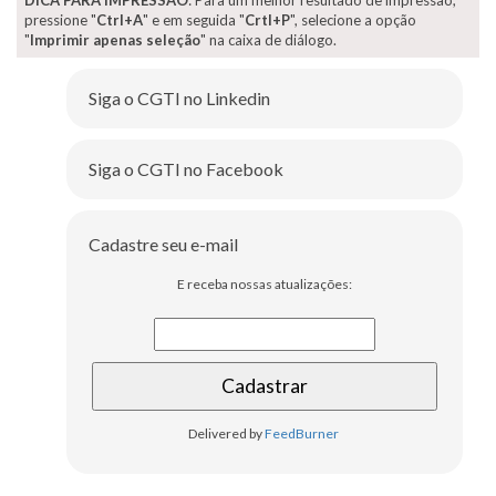
DICA PARA IMPRESSÃO
: Para um melhor resultado de impressão,
pressione "
Ctrl+A
" e em seguida "
Crtl+P
", selecione a opção
"
Imprimir apenas seleção
" na caixa de diálogo.
Siga o CGTI no Linkedin
Siga o CGTI no Facebook
Cadastre seu e-mail
E receba nossas atualizações:
Delivered by
FeedBurner