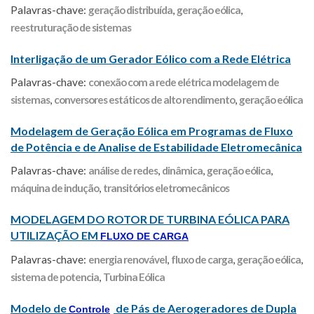
Palavras-chave:
geração distribuída
,
geração eólica
,
reestruturação de sistemas
Interligação de um Gerador Eólico com a Rede Elétrica
Palavras-chave:
conexão com a rede elétrica modelagem de
sistemas
,
conversores estáticos de alto rendimento
,
geração eólica
Modelagem de Geração Eólica em Programas de Fluxo
de Potência e de Analise de Estabilidade Eletromecânica
Palavras-chave:
análise de redes
,
dinâmica
,
geração eólica
,
máquina de indução
,
transitórios eletromecânicos
MODELAGEM DO ROTOR DE TURBINA EÓLICA PARA
UTILIZAÇÃO EM
FLUXO DE CARGA
Palavras-chave:
energia renovável
,
fluxo de carga
,
geração eólica
,
sistema de potencia
,
Turbina Eólica
Modelo de
de Pás de Aerogeradores de Dupla
Controle