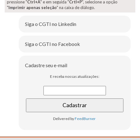
pressione "
Ctrl+A
" e em seguida "
Crtl+P
", selecione a opção
"
Imprimir apenas seleção
" na caixa de diálogo.
Siga o CGTI no Linkedin
Siga o CGTI no Facebook
Cadastre seu e-mail
E receba nossas atualizações:
Delivered by
FeedBurner