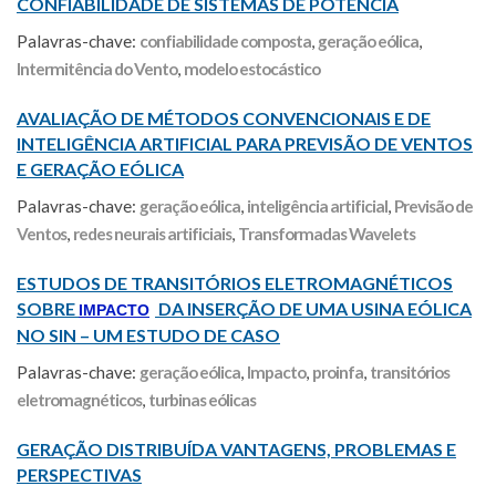
CONFIABILIDADE DE SISTEMAS DE POTÊNCIA
Palavras-chave:
confiabilidade composta
,
geração eólica
,
Intermitência do Vento
,
modelo estocástico
AVALIAÇÃO DE MÉTODOS CONVENCIONAIS E DE
INTELIGÊNCIA ARTIFICIAL PARA PREVISÃO DE VENTOS
E GERAÇÃO EÓLICA
Palavras-chave:
geração eólica
,
inteligência artificial
,
Previsão de
Ventos
,
redes neurais artificiais
,
Transformadas Wavelets
ESTUDOS DE TRANSITÓRIOS ELETROMAGNÉTICOS
SOBRE
DA INSERÇÃO DE UMA USINA EÓLICA
IMPACTO
NO SIN – UM ESTUDO DE CASO
Palavras-chave:
geração eólica
,
Impacto
,
proinfa
,
transitórios
eletromagnéticos
,
turbinas eólicas
GERAÇÃO DISTRIBUÍDA VANTAGENS, PROBLEMAS E
PERSPECTIVAS