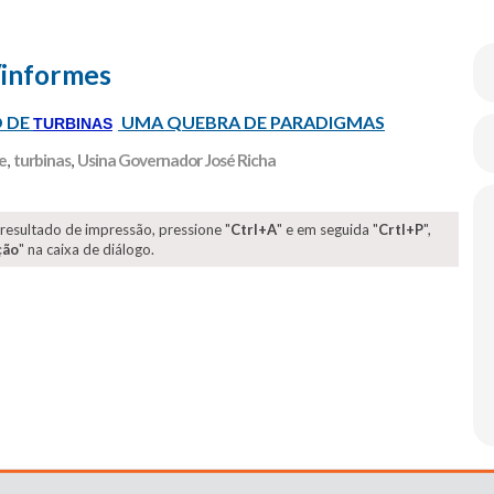
/informes
O DE
UMA QUEBRA DE PARADIGMAS
TURBINAS
e
,
turbinas
,
Usina Governador José Richa
 resultado de impressão, pressione "
Ctrl+A
" e em seguida "
Crtl+P
",
ção
" na caixa de diálogo.