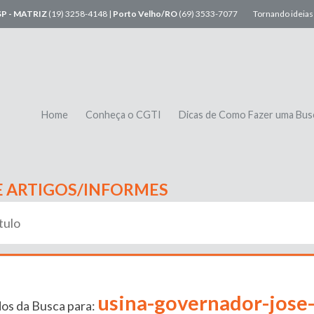
SP - MATRIZ
(19) 3258-4148 |
Porto Velho/RO
(69) 3533-7077
Tornando ideias 
Home
Conheça o CGTI
Dicas de Como Fazer uma Bus
E ARTIGOS/INFORMES
usina-governador-jose-
os da Busca para: