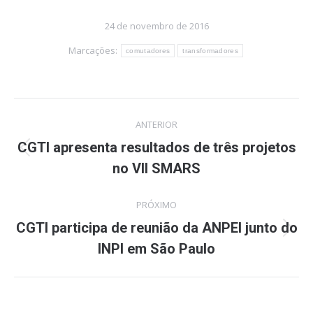
24 de novembro de 2016
Marcações:
comutadores
transformadores
Navegação
ANTERIOR
de
CGTI apresenta resultados de três projetos
Post
no VII SMARS
post:
anterior:
PRÓXIMO
CGTI participa de reunião da ANPEI junto do
Próximo
INPI em São Paulo
post: