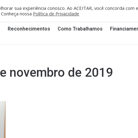
fe/PE: recife@cgti.org.br
Porto Velho/RO: portovelho@cgti.org.br
lhorar sua experiência conosco. Ao ACEITAR, você concorda com 
". Conheça nossa
Política de Privacidade
s
Reconhecimentos
Como Trabalhamos
Financiame
de novembro de 2019