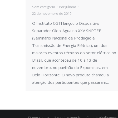
Sem categoria
Por
Juliana
22 de novembro de 2019
O Instituto CGTI lançou o Dispositivo
Separador Óleo-Água no XXV SNPTEE
(Seminário Nacional de Produção e
Transmissão de Energia Elétrica), um dos
maiores eventos técnicos do setor elétrico no
Brasil, que aconteceu de 10 a 13 de
novembro, no pavilhão do Expominas, em
Belo Horizonte. O novo produto chamou a
atenção dos participantes que passaram…
Quem somos
Reconhecimento
Como trabalhamos