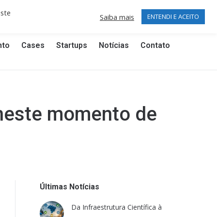
Publicações Técnicas (5.875 artigos)
este
Facebook
Linkedin
Saiba mais
ENTENDI E ACEITO
page
page
opens
opens
nto
Cases
Startups
Notícias
Contato
in
in
new
new
window
window
 neste momento de
Últimas Notícias
Da Infraestrutura Científica à