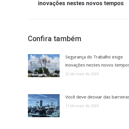
post:
inovações nestes novos tempos
anterior:
Confira também
Segurança do Trabalho exige
inovações nestes novos tempo
22 de maio de 2020
Você deve desviar das barreira
11 de maio de 2020