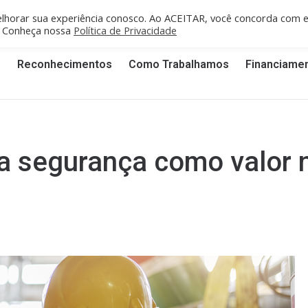
fe/PE: recife@cgti.org.br
Porto Velho/RO: portovelho@cgti.org.br
lhorar sua experiência conosco. Ao ACEITAR, você concorda com 
". Conheça nossa
Política de Privacidade
s
Reconhecimentos
Como Trabalhamos
Financiame
a segurança como valor