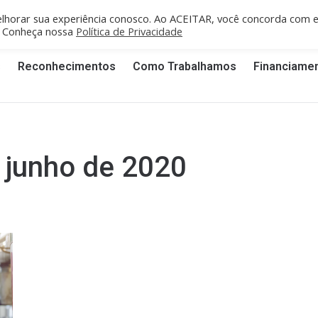
fe/PE: recife@cgti.org.br
Porto Velho/RO: portovelho@cgti.org.br
lhorar sua experiência conosco. Ao ACEITAR, você concorda com 
". Conheça nossa
Política de Privacidade
s
Reconhecimentos
Como Trabalhamos
Financiame
 junho de 2020