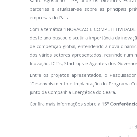
Santo Agostinho – PE, onde os Diretores Estra
parcerias e atualizar-se sobre as principais p
empresas do País.
Com a temática “INOVAÇÃO E COMPETITIVIDADE
deste ano buscou discutir a importância da inova
de competição global, entendendo a nova dinâmica
dos vários setores apresentados, reunindo num
Inovação, ICT’s, Start-ups e Agentes dos Governos
Entre os projetos apresentados, o Pesquisador
“Desenvolvimento e Implantação do Programa Co
junto da Companhia Energética do Ceará.
Confira mais informações sobre a
1
5º Conferênci
31 