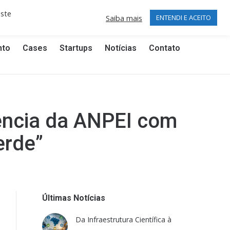
Publicações Técnicas (5.875 artigos)
este
Facebook
Linkedin
Saiba mais
ENTENDI E ACEITO
page
page
opens
opens
nto
Cases
Startups
Notícias
Contato
in
in
new
new
window
window
rência da ANPEI com
erde”
Últimas Notícias
Da Infraestrutura Científica à