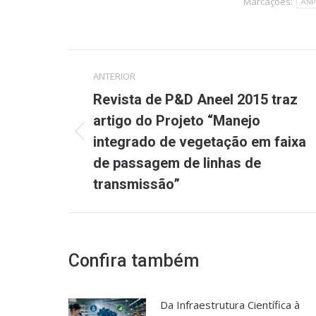
Marcações:
ANP
Navegação
ANTERIOR
de
Revista de P&D Aneel 2015 traz
artigo do Projeto “Manejo
post:
integrado de vegetação em faixa
Post
anterior:
de passagem de linhas de
transmissão”
Confira também
Da Infraestrutura Científica à