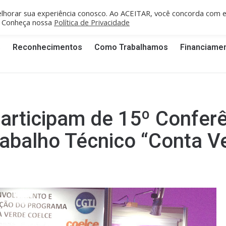
fe/PE: recife@cgti.org.br
Porto Velho/RO: portovelho@cgti.org.br
lhorar sua experiência conosco. Ao ACEITAR, você concorda com 
". Conheça nossa
Política de Privacidade
s
Reconhecimentos
Como Trabalhamos
Financiame
participam de 15º Confe
abalho Técnico “Conta V