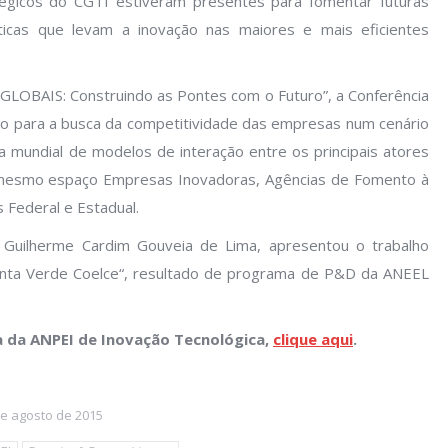
tégicos do CGTI estiveram presentes para fomentar futuras
ráticas que levam a inovação nas maiores e mais eficientes
 GLOBAIS:
Construindo as Pontes com o Futuro”, a Conferência
ção para a busca da competitividade das empresas num cenário
 mundial de modelos de interação entre os principais atores
 mesmo espaço Empresas Inovadoras, Agências de Fomento à
 Federal e Estadual.
 Guilherme Cardim Gouveia de Lima, apresentou o trabalho
nta Verde Coelce“, resultado de programa de P&D da ANEEL
a da ANPEI de Inovação Tecnológica,
clique aqui
.
de agosto de 2015