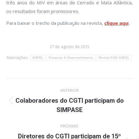
três anos do MIV em áreas de Cerrado e Mata Atlântica,
os resultados foram promissores.
Para baixar o trecho da publicação na revista,
clique aqu
i
.
27 de agosto de 2015
Marcações:
ANEEL
Pesquisa & Desenvolvimento
Revista P&D ANEEL
Navegação
ANTERIOR
de
Colaboradores do CGTI participam do
Post
SIMPASE
post:
anterior:
PRÓXIMO
Diretores do CGTI participam de 15º