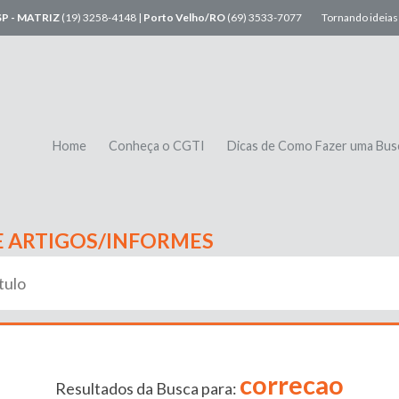
SP - MATRIZ
(19) 3258-4148 |
Porto Velho/RO
(69) 3533-7077
Tornando ideias 
Home
Conheça o CGTI
Dicas de Como Fazer uma Bus
E ARTIGOS/INFORMES
correcao
Resultados da Busca para: