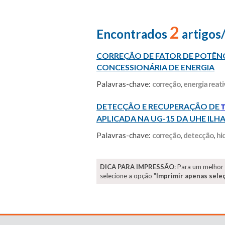
2
Encontrados
artigos
CORREÇÃO DE FATOR DE POTÊN
CONCESSIONÁRIA DE ENERGIA
Palavras-chave:
correção
,
energia reati
DETECÇÃO E RECUPERAÇÃO DE
APLICADA NA UG-15 DA UHE ILH
Palavras-chave:
correção
,
detecção
,
hi
DICA PARA IMPRESSÃO
: Para um melhor
selecione a opção "
Imprimir apenas sele