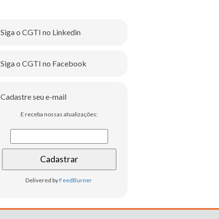
Siga o CGTI no Linkedin
Siga o CGTI no Facebook
Cadastre seu e-mail
E receba nossas atualizações:
Delivered by
FeedBurner