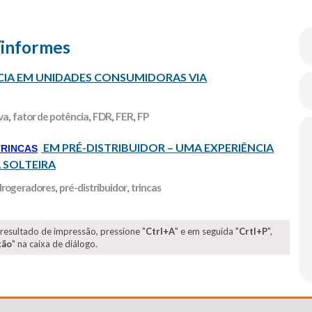
/informes
CIA EM UNIDADES CONSUMIDORAS VIA
va
,
fator de potência
,
FDR
,
FER
,
FP
EM PRÉ-DISTRIBUIDOR – UMA EXPERIÊNCIA
TRINCAS
A SOLTEIRA
drogeradores
,
pré-distribuidor
,
trincas
 resultado de impressão, pressione "
Ctrl+A
" e em seguida "
Crtl+P
",
ção
" na caixa de diálogo.