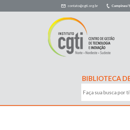
contato@cgti.org.br
Campinas/
BIBLIOTECA D