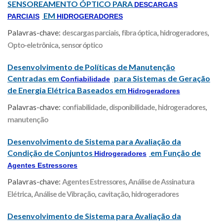
SENSOREAMENTO ÓPTICO PARA
DESCARGAS
EM
PARCIAIS
HIDROGERADORES
Palavras-chave:
descargas parciais
,
fibra óptica
,
hidrogeradores
,
Opto-eletrônica
,
sensor óptico
Desenvolvimento de Políticas de Manutenção
Centradas em
para Sistemas de Geração
Confiabilidade
de Energia Elétrica Baseados em
Hidrogeradores
Palavras-chave:
confiabilidade
,
disponibilidade
,
hidrogeradores
,
manutenção
Desenvolvimento de Sistema para Avaliação da
Condição de Conjuntos
em Função de
Hidrogeradores
Agentes Estressores
Palavras-chave:
Agentes Estressores
,
Análise de Assinatura
Elétrica
,
Análise de Vibração
,
cavitação
,
hidrogeradores
Desenvolvimento de Sistema para Avaliação da