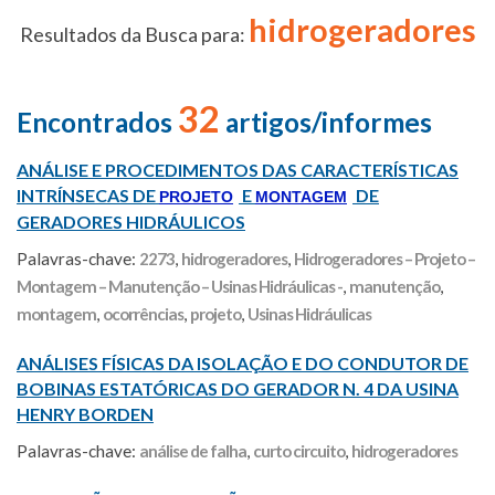
hidrogeradores
Resultados da Busca para:
32
Encontrados
artigos/informes
ANÁLISE E PROCEDIMENTOS DAS CARACTERÍSTICAS
INTRÍNSECAS DE
E
DE
PROJETO
MONTAGEM
GERADORES HIDRÁULICOS
Palavras-chave:
2273
,
hidrogeradores
,
Hidrogeradores – Projeto –
Montagem – Manutenção – Usinas Hidráulicas -
,
manutenção
,
montagem
,
ocorrências
,
projeto
,
Usinas Hidráulicas
ANÁLISES FÍSICAS DA ISOLAÇÃO E DO CONDUTOR DE
BOBINAS ESTATÓRICAS DO GERADOR N. 4 DA USINA
HENRY BORDEN
Palavras-chave:
análise de falha
,
curto circuito
,
hidrogeradores