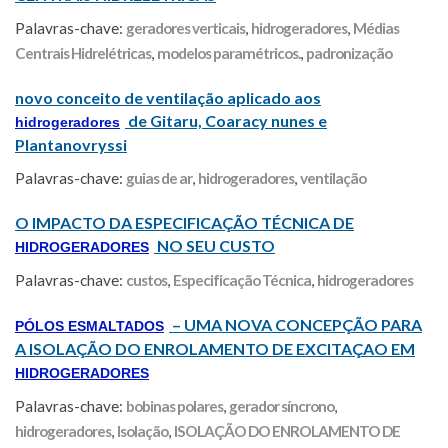
Palavras-chave:
geradores verticais
,
hidrogeradores
,
Médias
Centrais Hidrelétricas
,
modelos paramétricos.
,
padronização
novo conceito de ventilação aplicado aos
de Gitaru, Coaracy nunes e
hidrogeradores
Plantanovryssi
Palavras-chave:
guias de ar
,
hidrogeradores
,
ventilação
O IMPACTO DA ESPECIFICAÇÃO TÉCNICA DE
NO SEU CUSTO
HIDROGERADORES
Palavras-chave:
custos
,
Especificação Técnica
,
hidrogeradores
– UMA NOVA CONCEPÇÃO PARA
PÓLOS ESMALTADOS
A ISOLAÇÃO DO ENROLAMENTO DE EXCITAÇAO EM
HIDROGERADORES
Palavras-chave:
bobinas polares
,
gerador síncrono
,
hidrogeradores
,
Isolação
,
ISOLAÇÃO DO ENROLAMENTO DE