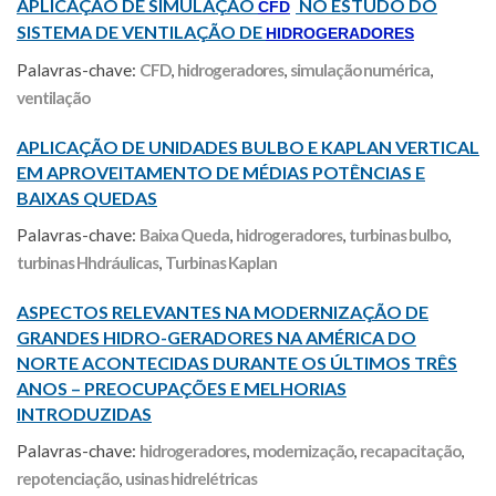
APLICAÇÃO DE SIMULAÇÃO
NO ESTUDO DO
CFD
SISTEMA DE VENTILAÇÃO DE
HIDROGERADORES
Palavras-chave:
CFD
,
hidrogeradores
,
simulação numérica
,
ventilação
APLICAÇÃO DE UNIDADES BULBO E KAPLAN VERTICAL
EM APROVEITAMENTO DE MÉDIAS POTÊNCIAS E
BAIXAS QUEDAS
Palavras-chave:
Baixa Queda
,
hidrogeradores
,
turbinas bulbo
,
turbinas Hhdráulicas
,
Turbinas Kaplan
ASPECTOS RELEVANTES NA MODERNIZAÇÃO DE
GRANDES HIDRO-GERADORES NA AMÉRICA DO
NORTE ACONTECIDAS DURANTE OS ÚLTIMOS TRÊS
ANOS – PREOCUPAÇÕES E MELHORIAS
INTRODUZIDAS
Palavras-chave:
hidrogeradores
,
modernização
,
recapacitação
,
repotenciação
,
usinas hidrelétricas