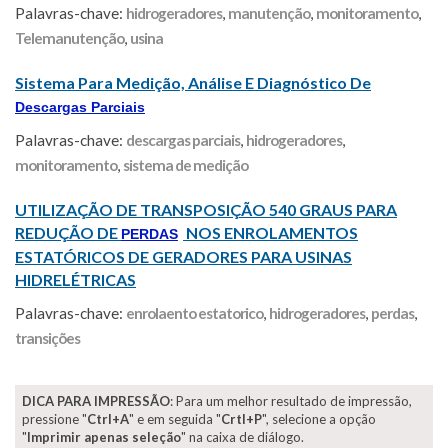
Palavras-chave:
hidrogeradores
,
manutenção
,
monitoramento
,
Telemanutenção
,
usina
Sistema Para Medição, Análise E Diagnóstico De
Descargas Parciais
Palavras-chave:
descargas parciais
,
hidrogeradores
,
monitoramento
,
sistema de medição
UTILIZAÇÃO DE TRANSPOSIÇÃO 540 GRAUS PARA
REDUÇÃO DE
NOS ENROLAMENTOS
PERDAS
ESTATÓRICOS DE GERADORES PARA USINAS
HIDRELÉTRICAS
Palavras-chave:
enrolaento estatorico
,
hidrogeradores
,
perdas
,
transições
DICA PARA IMPRESSÃO
: Para um melhor resultado de impressão,
pressione "
Ctrl+A
" e em seguida "
Crtl+P
", selecione a opção
"
Imprimir apenas seleção
" na caixa de diálogo.