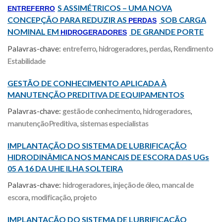
S ASSIMÉTRICOS – UMA NOVA
ENTREFERRO
CONCEPÇÃO PARA REDUZIR AS
SOB CARGA
PERDAS
NOMINAL EM
DE GRANDE PORTE
HIDROGERADORES
Palavras-chave:
entreferro
,
hidrogeradores
,
perdas
,
Rendimento
Estabilidade
GESTÃO DE CONHECIMENTO APLICADA À
MANUTENÇÃO PREDITIVA DE EQUIPAMENTOS
Palavras-chave:
gestão de conhecimento
,
hidrogeradores
,
manutenção Preditiva
,
sistemas especialistas
IMPLANTAÇÃO DO SISTEMA DE LUBRIFICAÇÃO
HIDRODINÂMICA NOS MANCAIS DE ESCORA DAS UGs
05 A 16 DA UHE ILHA SOLTEIRA
Palavras-chave:
hidrogeradores
,
injeção de óleo
,
mancal de
escora
,
modificação
,
projeto
IMPLANTAÇÃO DO SISTEMA DE LUBRIFICAÇÃO