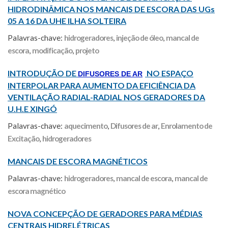
HIDRODINÂMICA NOS MANCAIS DE ESCORA DAS UGs
05 A 16 DA UHE ILHA SOLTEIRA
Palavras-chave:
hidrogeradores
,
injeção de óleo
,
mancal de
escora
,
modificação
,
projeto
INTRODUÇÃO DE
NO ESPAÇO
DIFUSORES DE AR
INTERPOLAR PARA AUMENTO DA EFICIÊNCIA DA
VENTILAÇÃO RADIAL-RADIAL NOS GERADORES DA
U.H.E XINGÓ
Palavras-chave:
aquecimento
,
Difusores de ar
,
Enrolamento de
Excitação
,
hidrogeradores
MANCAIS DE ESCORA MAGNÉTICOS
Palavras-chave:
hidrogeradores
,
mancal de escora
,
mancal de
escora magnético
NOVA CONCEPÇÃO DE GERADORES PARA MÉDIAS
CENTRAIS HIDRELÉTRICAS