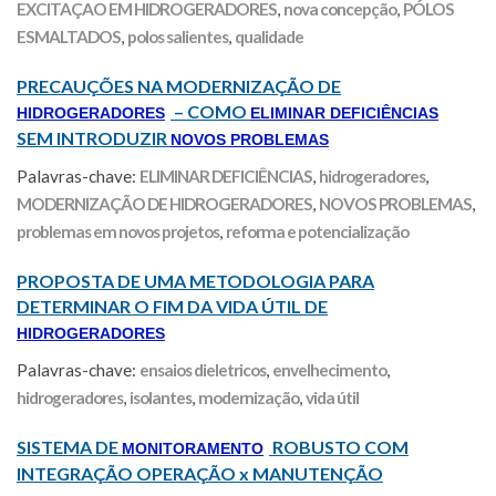
EXCITAÇAO EM HIDROGERADORES
,
nova concepção
,
PÓLOS
ESMALTADOS
,
polos salientes
,
qualidade
PRECAUÇÕES NA MODERNIZAÇÃO DE
– COMO
HIDROGERADORES
ELIMINAR DEFICIÊNCIAS
SEM INTRODUZIR
NOVOS PROBLEMAS
Palavras-chave:
ELIMINAR DEFICIÊNCIAS
,
hidrogeradores
,
MODERNIZAÇÃO DE HIDROGERADORES
,
NOVOS PROBLEMAS
,
problemas em novos projetos
,
reforma e potencialização
PROPOSTA DE UMA METODOLOGIA PARA
DETERMINAR O FIM DA VIDA ÚTIL DE
HIDROGERADORES
Palavras-chave:
ensaios dieletricos
,
envelhecimento
,
hidrogeradores
,
isolantes
,
modernização
,
vida útil
SISTEMA DE
ROBUSTO COM
MONITORAMENTO
INTEGRAÇÃO OPERAÇÃO x MANUTENÇÃO