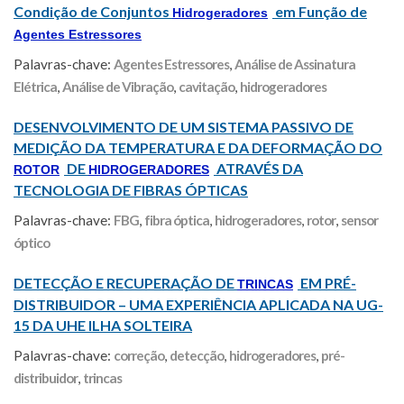
Condição de Conjuntos
em Função de
Hidrogeradores
Agentes Estressores
Palavras-chave:
Agentes Estressores
,
Análise de Assinatura
Elétrica
,
Análise de Vibração
,
cavitação
,
hidrogeradores
DESENVOLVIMENTO DE UM SISTEMA PASSIVO DE
MEDIÇÃO DA TEMPERATURA E DA DEFORMAÇÃO DO
DE
ATRAVÉS DA
ROTOR
HIDROGERADORES
TECNOLOGIA DE FIBRAS ÓPTICAS
Palavras-chave:
FBG
,
fibra óptica
,
hidrogeradores
,
rotor
,
sensor
óptico
DETECÇÃO E RECUPERAÇÃO DE
EM PRÉ-
TRINCAS
DISTRIBUIDOR – UMA EXPERIÊNCIA APLICADA NA UG-
15 DA UHE ILHA SOLTEIRA
Palavras-chave:
correção
,
detecção
,
hidrogeradores
,
pré-
distribuidor
,
trincas