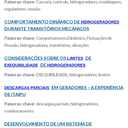
Palavras-chave:
Cascata
,
controle
,
hidrogeradores
,
modelagem
,
reguladores
,
tensão
COMPORTAMENTO DINÂMICO DE
HIDROGERADORES
DURANTE TRANSITÓRIOS MECÂNICOS
Palavras-chave:
Comportamento Dinâmico
,
Flutuações de
Pressão
,
hidrogeradores
,
transitórios
,
vibrações
CONSIDERAÇÕES SOBRE OS
DE
LIMITES
DE
EXEQUIBILIDADE
HIDROGERADORES
Palavras-chave:
EXEQUIBILIDADE
,
hidrogeradores
,
limites
EM GERADORES – A EXPERIÊNCIA
DESCARGAS PARCIAIS
DE ITAIPU
Palavras-chave:
descargas parciais
,
hidrogeradores
,
monitoramento
DESENVOLVIMENTO DE UM SISTEMA DE