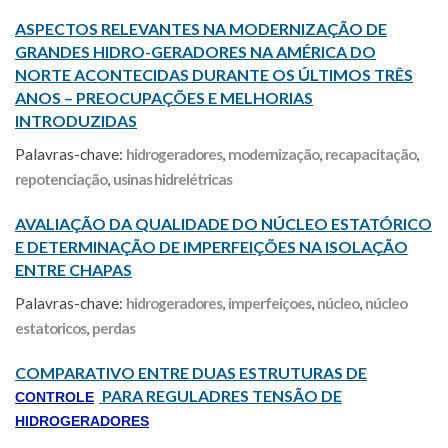
ASPECTOS RELEVANTES NA MODERNIZAÇÃO DE
GRANDES HIDRO-GERADORES NA AMÉRICA DO
NORTE ACONTECIDAS DURANTE OS ÚLTIMOS TRÊS
ANOS – PREOCUPAÇÕES E MELHORIAS
INTRODUZIDAS
Palavras-chave:
hidrogeradores
,
modernização
,
recapacitação
,
repotenciação
,
usinas hidrelétricas
AVALIAÇÃO DA QUALIDADE DO NÚCLEO ESTATÓRICO
E DETERMINAÇÃO DE IMPERFEIÇÕES NA ISOLAÇÃO
ENTRE CHAPAS
Palavras-chave:
hidrogeradores
,
imperfeiçoes
,
núcleo
,
núcleo
estatoricos
,
perdas
COMPARATIVO ENTRE DUAS ESTRUTURAS DE
PARA REGULADRES TENSÃO DE
CONTROLE
HIDROGERADORES